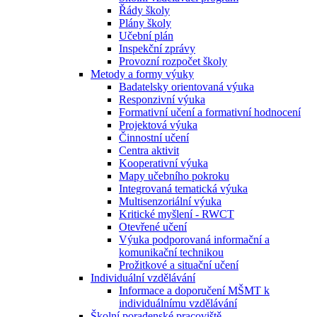
Řády školy
Plány školy
Učební plán
Inspekční zprávy
Provozní rozpočet školy
Metody a formy výuky
Badatelsky orientovaná výuka
Responzivní výuka
Formativní učení a formativní hodnocení
Projektová výuka
Činnostní učení
Centra aktivit
Kooperativní výuka
Mapy učebního pokroku
Integrovaná tematická výuka
Multisenzoriální výuka
Kritické myšlení - RWCT
Otevřené učení
Výuka podporovaná informační a
komunikační technikou
Prožitkové a situační učení
Individuální vzdělávání
Informace a doporučení MŠMT k
individuálnímu vzdělávání
Školní poradenské pracoviště