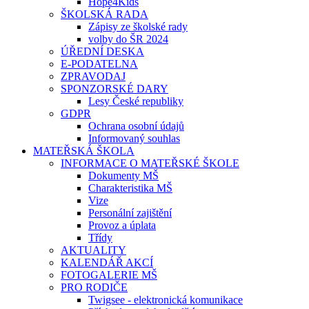
Hope4Kids
ŠKOLSKÁ RADA
Zápisy ze školské rady
volby do ŠR 2024
ÚŘEDNÍ DESKA
E-PODATELNA
ZPRAVODAJ
SPONZORSKÉ DARY
Lesy České republiky
GDPR
Ochrana osobní údajů
Informovaný souhlas
MATEŘSKÁ ŠKOLA
INFORMACE O MATEŘSKÉ ŠKOLE
Dokumenty MŠ
Charakteristika MŠ
Vize
Personální zajištění
Provoz a úplata
Třídy
AKTUALITY
KALENDÁŘ AKCÍ
FOTOGALERIE MŠ
PRO RODIČE
Twigsee - elektronická komunikace