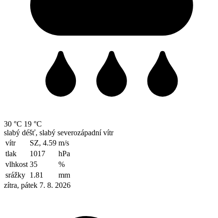
30 °C
19 °C
slabý déšť, slabý severozápadní vítr
vítr
SZ, 4.59
m/s
tlak
1017
hPa
vlhkost
35
%
srážky
1.81
mm
zítra, pátek 7. 8. 2026