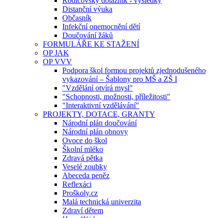
Rodičovský dotazník - výsledky
Distanční výuka
Občasník
Infekční onemocnění dětí
Doučování žáků
FORMULÁŘE KE STAŽENÍ
OP JAK
OP VVV
Podpora škol formou projektů zjednodušeného
vykazování – Šablony pro MŠ a ZŠ I
"Vzdělání otvírá mysl"
"Schopnosti, možnosti, příležitosti"
"Interaktivní vzdělávání"
PROJEKTY, DOTACE, GRANTY
Národní plán doučování
Národní plán obnovy
Ovoce do škol
Školní mléko
Zdravá pětka
Veselé zoubky
Abeceda peněz
Reflexáci
Proškoly.cz
Malá technická univerzita
Zdraví dětem