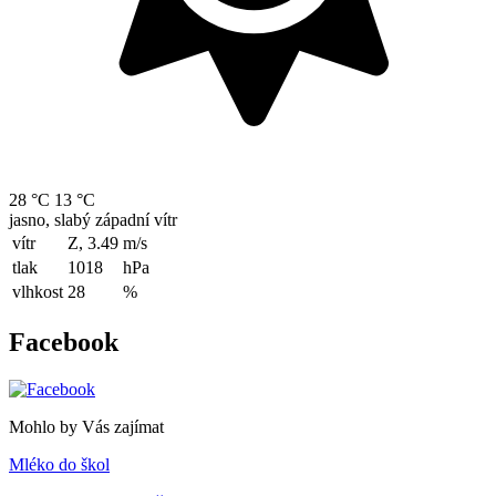
28 °C
13 °C
jasno, slabý západní vítr
vítr
Z, 3.49
m/s
tlak
1018
hPa
vlhkost
28
%
Facebook
Mohlo by Vás zajímat
Mléko do škol