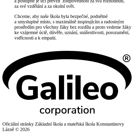
a postupně je učí převzít zodpovědnost za svá rozhodnutí,
za své vzdělání a za okolní svět.
Chceme, aby naše škola byla bezpečné, podnětné
a smysluplné místo, s maximálně inspirujícím a radostným
prostředím pro všechny žáky bez rozdílu a proto vedeme žáky
ke vzájemné úctě, důvěře, uznání, snášenlivosti, porozumění,
vstřícnosti a k empatii.
Oficiální stránky Základní škola a mateřská škola Konstantinovy
Lázně © 2026