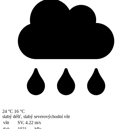
24 °C
16 °C
slabý déšť, slabý severovýchodní vítr
vítr
SV, 4.22
m/s
tlak
1021
hPa