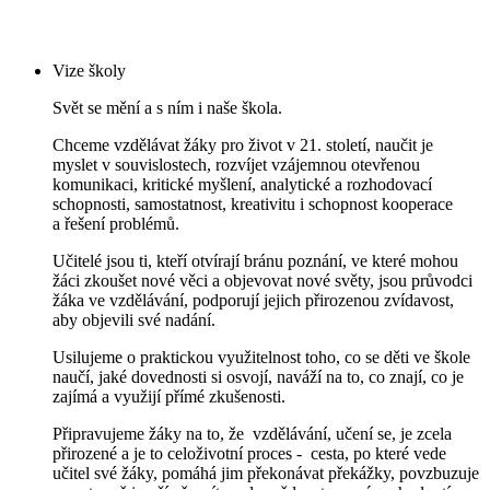
Vize školy
Svět se mění a s ním i naše škola.
Chceme vzdělávat žáky pro život v 21. století, naučit je
myslet v souvislostech, rozvíjet vzájemnou otevřenou
komunikaci, kritické myšlení, analytické a rozhodovací
schopnosti, samostatnost, kreativitu i schopnost kooperace
a řešení problémů.
Učitelé jsou ti, kteří otvírají bránu poznání, ve které mohou
žáci zkoušet nové věci a objevovat nové světy, jsou průvodci
žáka ve vzdělávání, podporují jejich přirozenou zvídavost,
aby objevili své nadání.
Usilujeme o praktickou využitelnost toho, co se děti ve škole
naučí, jaké dovednosti si osvojí, naváží na to, co znají, co je
zajímá a využijí přímé zkušenosti.
Připravujeme žáky na to, že vzdělávání, učení se, je zcela
přirozené a je to celoživotní
proces - cesta, po které vede
učitel své žáky, pomáhá jim překonávat překážky, povzbuzuje