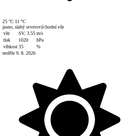
25 °C
11 °C
jasno, slabý severovýchodní vítr
vítr
SV, 3.55
m/s
tlak
1020
hPa
vlhkost
35
%
neděle 9. 8. 2026