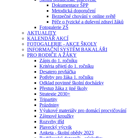
Dokumentace ŠPP
Metodická doporučení
Bezpečné chování v online světě
Péče o fyzické a duševní zdraví žáků
Fotogalerie ZŠ
AKTUALITY
KALENDÁŘ AKCÍ
FOTOGALERIE - AKCE ŠKOLY
INFORMAČNÍ SYSTÉM BAKALÁŘI
PRO RODIČE A ŽÁKY
Zápis do 1. ročníku
Kritéria přijetí do 1. ročníku
Desatero prvňáčka
Potřeby pro žáka 1. ročníku
Odklad povinné školní docházky
Přestup žáka z jiné školy
Strategie 2030+
Tripartity
Prázdniny
Výukové materiály pro domácí procvičování
Zájmové kroužky
Rozvrhy tříd
Plavecký výcvik
Anketa - školní obědy 2023