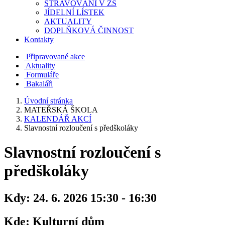
STRAVOVÁNÍ V ZŠ
JÍDELNÍ LÍSTEK
AKTUALITY
DOPLŇKOVÁ ČINNOST
Kontakty
Připravované akce
Aktuality
Formuláře
Bakaláři
Úvodní stránka
MATEŘSKÁ ŠKOLA
KALENDÁŘ AKCÍ
Slavnostní rozloučení s předškoláky
Slavnostní rozloučení s
předškoláky
Kdy:
24. 6. 2026 15:30 - 16:30
Kde:
Kulturní dům