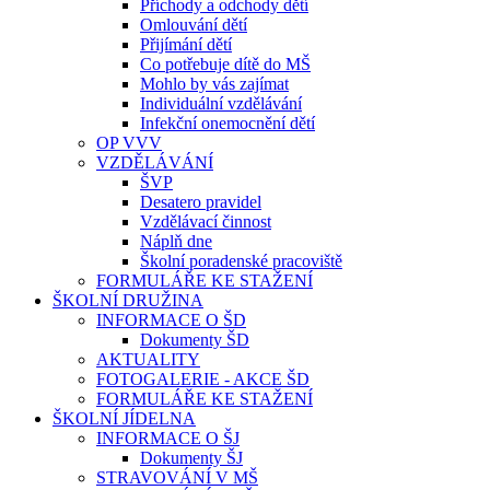
Příchody a odchody dětí
Omlouvání dětí
Přijímání dětí
Co potřebuje dítě do MŠ
Mohlo by vás zajímat
Individuální vzdělávání
Infekční onemocnění dětí
OP VVV
VZDĚLÁVÁNÍ
ŠVP
Desatero pravidel
Vzdělávací činnost
Náplň dne
Školní poradenské pracoviště
FORMULÁŘE KE STAŽENÍ
ŠKOLNÍ DRUŽINA
INFORMACE O ŠD
Dokumenty ŠD
AKTUALITY
FOTOGALERIE - AKCE ŠD
FORMULÁŘE KE STAŽENÍ
ŠKOLNÍ JÍDELNA
INFORMACE O ŠJ
Dokumenty ŠJ
STRAVOVÁNÍ V MŠ