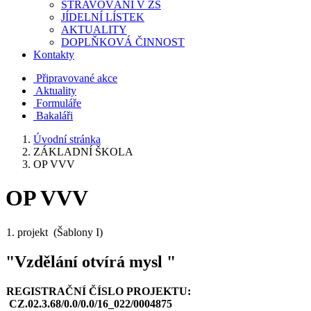
STRAVOVÁNÍ V ZŠ
JÍDELNÍ LÍSTEK
AKTUALITY
DOPLŇKOVÁ ČINNOST
Kontakty
Připravované akce
Aktuality
Formuláře
Bakaláři
Úvodní stránka
ZÁKLADNÍ ŠKOLA
OP VVV
OP VVV
1. projekt (Šablony I)
"Vzdělání otvírá mysl "
REGISTRAČNÍ ČÍSLO PROJEKTU:
CZ.02.3.68/0.0/0.0/16_022/0004875