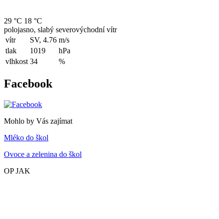
29 °C
18 °C
polojasno, slabý severovýchodní vítr
vítr
SV, 4.76
m/s
tlak
1019
hPa
vlhkost
34
%
Facebook
Mohlo by Vás zajímat
Mléko do škol
Ovoce a zelenina do škol
OP JAK