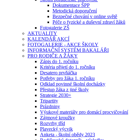
Dokumentace ŠPP
Metodická doporučení
Bezpečné chování v online světě
Péče o fyzické a duševní zdraví žáků
Fotogalerie ZŠ
AKTUALITY
KALENDÁŘ AKCÍ
FOTOGALERIE - AKCE ŠKOLY
INFORMAČNÍ SYSTÉM BAKALÁŘI
PRO RODIČE A ŽÁKY
Zápis do 1. ročníku
Kritéria přijetí do 1. ročníku
Desatero prvňáčka
Potřeby pro žáka 1. ročníku
Odklad povinné školní docházky
Přestup žáka z jiné školy
Strategie 2030+
Tripartity
Prázdniny
Výukové materiály pro domácí procvičování
Zájmové kroužky
Rozvrhy tříd
Plavecký výcvik
Anketa - školní obědy 2023