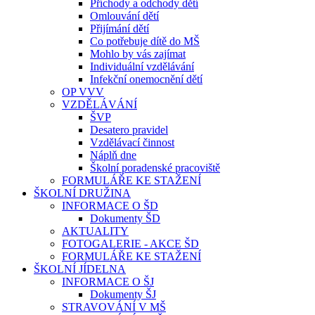
Příchody a odchody dětí
Omlouvání dětí
Přijímání dětí
Co potřebuje dítě do MŠ
Mohlo by vás zajímat
Individuální vzdělávání
Infekční onemocnění dětí
OP VVV
VZDĚLÁVÁNÍ
ŠVP
Desatero pravidel
Vzdělávací činnost
Náplň dne
Školní poradenské pracoviště
FORMULÁŘE KE STAŽENÍ
ŠKOLNÍ DRUŽINA
INFORMACE O ŠD
Dokumenty ŠD
AKTUALITY
FOTOGALERIE - AKCE ŠD
FORMULÁŘE KE STAŽENÍ
ŠKOLNÍ JÍDELNA
INFORMACE O ŠJ
Dokumenty ŠJ
STRAVOVÁNÍ V MŠ