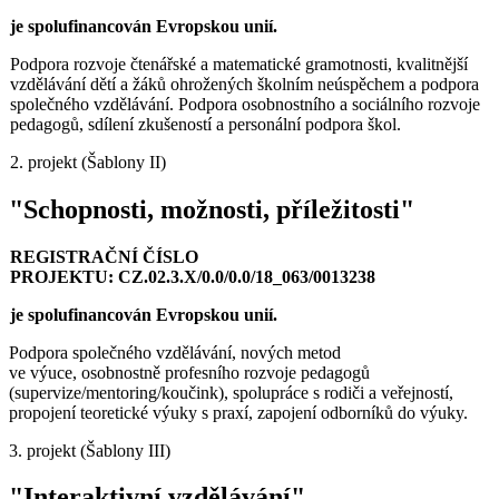
je spolufinancován Evropskou unií.
Podpora rozvoje čtenářské a matematické gramotnosti, kvalitnější
vzdělávání dětí a žáků ohrožených školním neúspěchem a podpora
společného vzdělávání. Podpora osobnostního a sociálního rozvoje
pedagogů, sdílení zkušeností a personální podpora škol.
2. projekt (Šablony II)
"Schopnosti, možnosti, příležitosti"
REGISTRAČNÍ ČÍSLO
PROJEKTU: CZ.02.3.X/0.0/0.0/18_063/0013238
je spolufinancován Evropskou unií.
Podpora společného vzdělávání, nových metod
ve výuce, osobnostně profesního rozvoje pedagogů
(supervize/mentoring/koučink), spolupráce s rodiči a veřejností,
propojení teoretické výuky s praxí, zapojení odborníků do výuky.
3. projekt (Šablony III)
"Interaktivní vzdělávání"