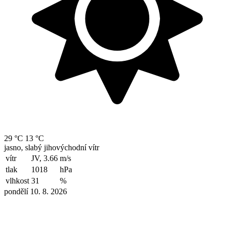
29 °C
13 °C
jasno, slabý jihovýchodní vítr
vítr
JV, 3.66
m/s
tlak
1018
hPa
vlhkost
31
%
pondělí 10. 8. 2026