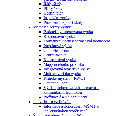
Řády školy
Plány školy
Učební plán
Inspekční zprávy
Provozní rozpočet školy
Metody a formy výuky
Badatelsky orientovaná výuka
Responzivní výuka
Formativní učení a formativní hodnocení
Projektová výuka
Činnostní učení
Centra aktivit
Kooperativní výuka
Mapy učebního pokroku
Integrovaná tematická výuka
Multisenzoriální výuka
Kritické myšlení - RWCT
Otevřené učení
Výuka podporovaná informační a
komunikační technikou
Prožitkové a situační učení
Individuální vzdělávání
Informace a doporučení MŠMT k
individuálnímu vzdělávání
Školní poradenské pracoviště