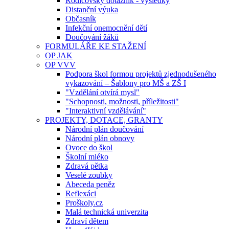
Rodičovský dotazník - výsledky
Distanční výuka
Občasník
Infekční onemocnění dětí
Doučování žáků
FORMULÁŘE KE STAŽENÍ
OP JAK
OP VVV
Podpora škol formou projektů zjednodušeného
vykazování – Šablony pro MŠ a ZŠ I
"Vzdělání otvírá mysl"
"Schopnosti, možnosti, příležitosti"
"Interaktivní vzdělávání"
PROJEKTY, DOTACE, GRANTY
Národní plán doučování
Národní plán obnovy
Ovoce do škol
Školní mléko
Zdravá pětka
Veselé zoubky
Abeceda peněz
Reflexáci
Proškoly.cz
Malá technická univerzita
Zdraví dětem