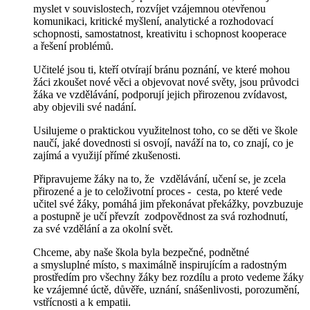
myslet v souvislostech, rozvíjet vzájemnou otevřenou
komunikaci, kritické myšlení, analytické a rozhodovací
schopnosti, samostatnost, kreativitu i schopnost kooperace
a řešení problémů.
Učitelé jsou ti, kteří otvírají bránu poznání, ve které mohou
žáci zkoušet nové věci a objevovat nové světy, jsou průvodci
žáka ve vzdělávání, podporují jejich přirozenou zvídavost,
aby objevili své nadání.
Usilujeme o praktickou využitelnost toho, co se děti ve škole
naučí, jaké dovednosti si osvojí, naváží na to, co znají, co je
zajímá a využijí přímé zkušenosti.
Připravujeme žáky na to, že vzdělávání, učení se, je zcela
přirozené a je to celoživotní
proces - cesta, po které vede
učitel své žáky, pomáhá jim překonávat překážky, povzbuzuje
a postupně je učí převzít zodpovědnost za svá rozhodnutí,
za své vzdělání a za okolní svět.
Chceme, aby naše škola byla bezpečné, podnětné
a smysluplné místo, s maximálně inspirujícím a radostným
prostředím pro všechny žáky bez rozdílu a proto vedeme žáky
ke vzájemné úctě, důvěře, uznání, snášenlivosti, porozumění,
vstřícnosti a k empatii.