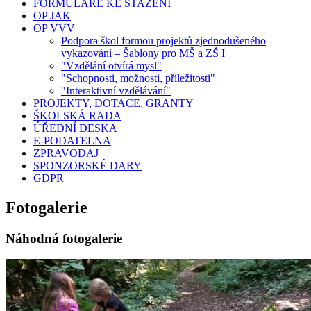
FORMULÁŘE KE STAŽENÍ
OP JAK
OP VVV
Podpora škol formou projektů zjednodušeného
vykazování – Šablony pro MŠ a ZŠ I
"Vzdělání otvírá mysl"
"Schopnosti, možnosti, příležitosti"
"Interaktivní vzdělávání"
PROJEKTY, DOTACE, GRANTY
ŠKOLSKÁ RADA
ÚŘEDNÍ DESKA
E-PODATELNA
ZPRAVODAJ
SPONZORSKÉ DARY
GDPR
Fotogalerie
Náhodná fotogalerie