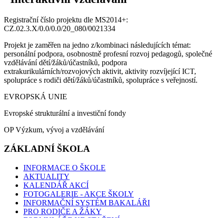
Registrační číslo projektu dle MS2014+:
CZ.02.3.X/0.0/0.0/20_080/0021334
Projekt je zaměřen na jedno z/kombinaci následujících témat:
personální podpora, osobnostně profesní rozvoj pedagogů, společné
vzdělávání dětí/žáků/účastníků, podpora
extrakurikulárních/rozvojových aktivit, aktivity rozvíjející ICT,
spolupráce s rodiči dětí/žáků/účastníků, spolupráce s veřejností.
EVROPSKÁ UNIE
Evropské strukturální a investiční fondy
OP Výzkum, vývoj a vzdělávání
ZÁKLADNÍ ŠKOLA
INFORMACE O ŠKOLE
AKTUALITY
KALENDÁŘ AKCÍ
FOTOGALERIE - AKCE ŠKOLY
INFORMAČNÍ SYSTÉM BAKALÁŘI
PRO RODIČE A ŽÁKY