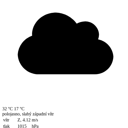
32 °C
17 °C
polojasno, slabý západní vítr
vítr
Z, 4.12
m/s
tlak
1015
hPa