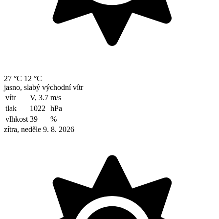
27 °C
12 °C
jasno, slabý východní vítr
vítr
V, 3.7
m/s
tlak
1022
hPa
vlhkost
39
%
zítra, neděle 9. 8. 2026