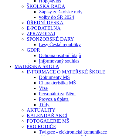
Hope4Kids
ŠKOLSKÁ RADA
Zápisy ze školské rady
volby do ŠR 2024
ÚŘEDNÍ DESKA
E-PODATELNA
ZPRAVODAJ
SPONZORSKÉ DARY
Lesy České republiky
GDPR
Ochrana osobní údajů
Informovaný souhlas
MATEŘSKÁ ŠKOLA
INFORMACE O MATEŘSKÉ ŠKOLE
Dokumenty MŠ
Charakteristika MŠ
Vize
Personální zajištění
Provoz a úplata
Třídy
AKTUALITY
KALENDÁŘ AKCÍ
FOTOGALERIE MŠ
PRO RODIČE
Twigsee - elektronická komunikace