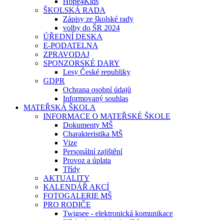
Hope4Kids
ŠKOLSKÁ RADA
Zápisy ze školské rady
volby do ŠR 2024
ÚŘEDNÍ DESKA
E-PODATELNA
ZPRAVODAJ
SPONZORSKÉ DARY
Lesy České republiky
GDPR
Ochrana osobní údajů
Informovaný souhlas
MATEŘSKÁ ŠKOLA
INFORMACE O MATEŘSKÉ ŠKOLE
Dokumenty MŠ
Charakteristika MŠ
Vize
Personální zajištění
Provoz a úplata
Třídy
AKTUALITY
KALENDÁŘ AKCÍ
FOTOGALERIE MŠ
PRO RODIČE
Twigsee - elektronická komunikace