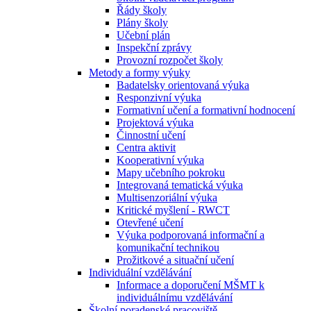
Řády školy
Plány školy
Učební plán
Inspekční zprávy
Provozní rozpočet školy
Metody a formy výuky
Badatelsky orientovaná výuka
Responzivní výuka
Formativní učení a formativní hodnocení
Projektová výuka
Činnostní učení
Centra aktivit
Kooperativní výuka
Mapy učebního pokroku
Integrovaná tematická výuka
Multisenzoriální výuka
Kritické myšlení - RWCT
Otevřené učení
Výuka podporovaná informační a
komunikační technikou
Prožitkové a situační učení
Individuální vzdělávání
Informace a doporučení MŠMT k
individuálnímu vzdělávání
Školní poradenské pracoviště