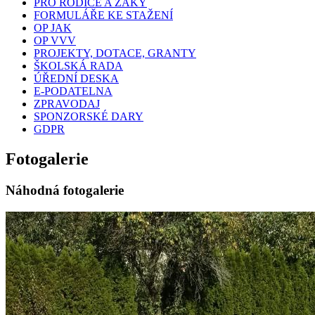
PRO RODIČE A ŽÁKY
FORMULÁŘE KE STAŽENÍ
OP JAK
OP VVV
PROJEKTY, DOTACE, GRANTY
ŠKOLSKÁ RADA
ÚŘEDNÍ DESKA
E-PODATELNA
ZPRAVODAJ
SPONZORSKÉ DARY
GDPR
Fotogalerie
Náhodná fotogalerie