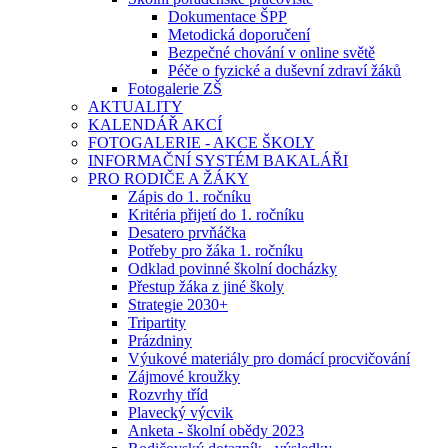
Dokumentace ŠPP
Metodická doporučení
Bezpečné chování v online světě
Péče o fyzické a duševní zdraví žáků
Fotogalerie ZŠ
AKTUALITY
KALENDÁŘ AKCÍ
FOTOGALERIE - AKCE ŠKOLY
INFORMAČNÍ SYSTÉM BAKALÁŘI
PRO RODIČE A ŽÁKY
Zápis do 1. ročníku
Kritéria přijetí do 1. ročníku
Desatero prvňáčka
Potřeby pro žáka 1. ročníku
Odklad povinné školní docházky
Přestup žáka z jiné školy
Strategie 2030+
Tripartity
Prázdniny
Výukové materiály pro domácí procvičování
Zájmové kroužky
Rozvrhy tříd
Plavecký výcvik
Anketa - školní obědy 2023