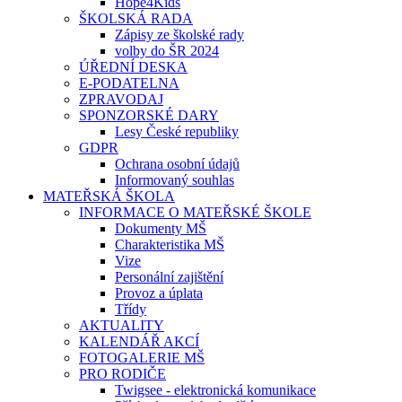
Hope4Kids
ŠKOLSKÁ RADA
Zápisy ze školské rady
volby do ŠR 2024
ÚŘEDNÍ DESKA
E-PODATELNA
ZPRAVODAJ
SPONZORSKÉ DARY
Lesy České republiky
GDPR
Ochrana osobní údajů
Informovaný souhlas
MATEŘSKÁ ŠKOLA
INFORMACE O MATEŘSKÉ ŠKOLE
Dokumenty MŠ
Charakteristika MŠ
Vize
Personální zajištění
Provoz a úplata
Třídy
AKTUALITY
KALENDÁŘ AKCÍ
FOTOGALERIE MŠ
PRO RODIČE
Twigsee - elektronická komunikace