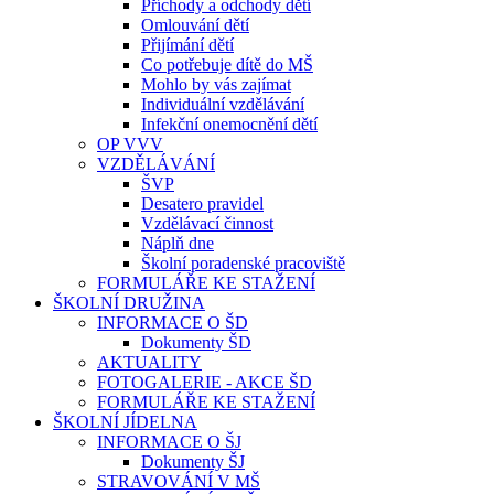
Příchody a odchody dětí
Omlouvání dětí
Přijímání dětí
Co potřebuje dítě do MŠ
Mohlo by vás zajímat
Individuální vzdělávání
Infekční onemocnění dětí
OP VVV
VZDĚLÁVÁNÍ
ŠVP
Desatero pravidel
Vzdělávací činnost
Náplň dne
Školní poradenské pracoviště
FORMULÁŘE KE STAŽENÍ
ŠKOLNÍ DRUŽINA
INFORMACE O ŠD
Dokumenty ŠD
AKTUALITY
FOTOGALERIE - AKCE ŠD
FORMULÁŘE KE STAŽENÍ
ŠKOLNÍ JÍDELNA
INFORMACE O ŠJ
Dokumenty ŠJ
STRAVOVÁNÍ V MŠ