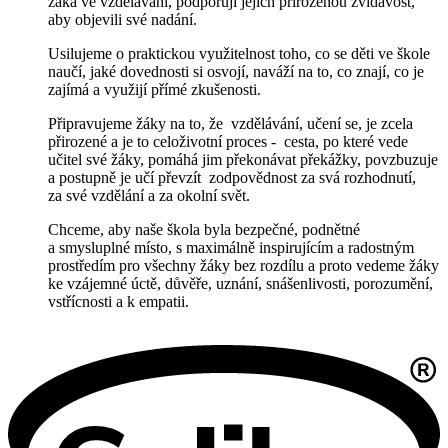
žáka ve vzdělávání, podporují jejich přirozenou zvídavost,
aby objevili své nadání.
Usilujeme o praktickou využitelnost toho, co se děti ve škole
naučí, jaké dovednosti si osvojí, naváží na to, co znají, co je
zajímá a využijí přímé zkušenosti.
Připravujeme žáky na to, že vzdělávání, učení se, je zcela
přirozené a je to celoživotní
proces - cesta, po které vede
učitel své žáky, pomáhá jim překonávat překážky, povzbuzuje
a postupně je učí převzít zodpovědnost za svá rozhodnutí,
za své vzdělání a za okolní svět.
Chceme, aby naše škola byla bezpečné, podnětné
a smysluplné místo, s maximálně inspirujícím a radostným
prostředím pro všechny žáky bez rozdílu a proto vedeme žáky
ke vzájemné úctě, důvěře, uznání, snášenlivosti, porozumění,
vstřícnosti a k empatii.