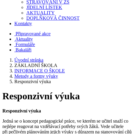
STRAVOVÁNÍ V ZŠ
JÍDELNÍ LÍSTEK
AKTUALITY
DOPLŇKOVÁ ČINNOST
Kontakty
Připravované akce
Aktuality
Formuláře
Bakaláři
Úvodní stránka
ZÁKLADNÍ ŠKOLA
INFORMACE O ŠKOLE
Metody a formy výuky
Responzivní výuka
Responzivní výuka
Responzivní výuka
Jedná se o koncept pedagogické práce, ve kterém se učitel snaží co
nejlépe reagovat na vzdělávací potřeby svých žáků. Vede učitele
při pečlivém plánováním jejich výuky s důrazem na stanovování cílů