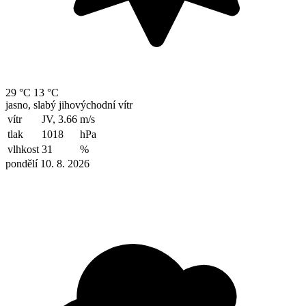
29 °C
13 °C
jasno, slabý jihovýchodní vítr
vítr
JV, 3.66
m/s
tlak
1018
hPa
vlhkost
31
%
pondělí 10. 8. 2026