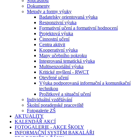
Současnost
Dokumenty
Metody a formy výuky
Badatelsky orientovaná výuka
Responzivní výuka
Formativní učení a formativní hodnocení
Projektová výuka
Činnostní učení
Centra aktivit
Kooperativní výuka
Mapy učebního pokroku
Integrovaná tematická výuka
Multisenzoriální výuka
Kritické myšlení - RWCT
Otevřené učení
Výuka podporovaná informační a komunikační
technikou
Prožitkové a situační učení
Individuální vzdělávání
Školní poradenské pracoviště
Fotogalerie ZŠ
AKTUALITY
KALENDÁŘ AKCÍ
FOTOGALERIE - AKCE ŠKOLY
INFORMAČNÍ SYSTÉM BAKALÁŘI