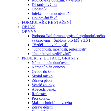
Rodičovský dotazník - výsledky
Distanční výuka
Občasník
Infekční onemocnění dětí
Doučování žáků
FORMULÁŘE KE STAŽENÍ
OP JAK
OP VVV
Podpora škol formou projektů zjednodušeného
vykazování – Šablony pro MŠ a ZŠ I
"Vzdělání otvírá mysl"
"Schopnosti, možnosti, příležitosti"
"Interaktivní vzdělávání"
PROJEKTY, DOTACE, GRANTY
Národní plán doučování
Národní plán obnovy
Ovoce do škol
Školní mléko
Zdravá pětka
Veselé zoubky
Abeceda peněz
Reflexáci
Proškoly.cz
Malá technická univerzita
Zdraví dětem