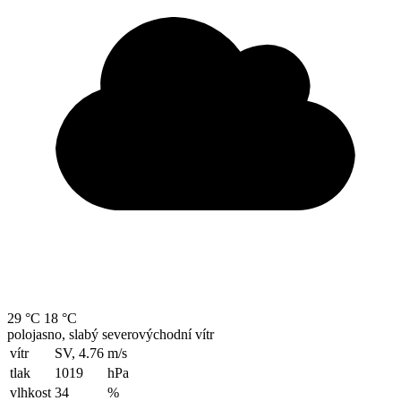
29 °C
18 °C
polojasno, slabý severovýchodní vítr
vítr
SV, 4.76
m/s
tlak
1019
hPa
vlhkost
34
%