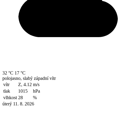
32 °C
17 °C
polojasno, slabý západní vítr
vítr
Z, 4.12
m/s
tlak
1015
hPa
vlhkost
28
%
úterý 11. 8. 2026