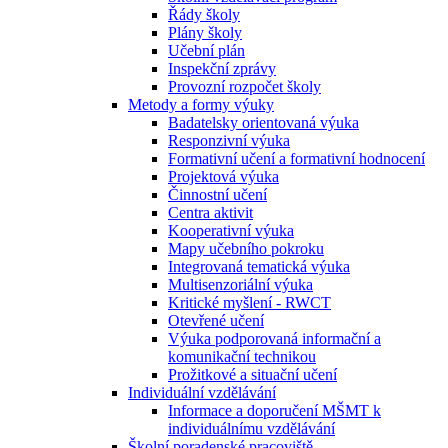
Řády školy
Plány školy
Učební plán
Inspekční zprávy
Provozní rozpočet školy
Metody a formy výuky
Badatelsky orientovaná výuka
Responzivní výuka
Formativní učení a formativní hodnocení
Projektová výuka
Činnostní učení
Centra aktivit
Kooperativní výuka
Mapy učebního pokroku
Integrovaná tematická výuka
Multisenzoriální výuka
Kritické myšlení - RWCT
Otevřené učení
Výuka podporovaná informační a
komunikační technikou
Prožitkové a situační učení
Individuální vzdělávání
Informace a doporučení MŠMT k
individuálnímu vzdělávání
Školní poradenské pracoviště