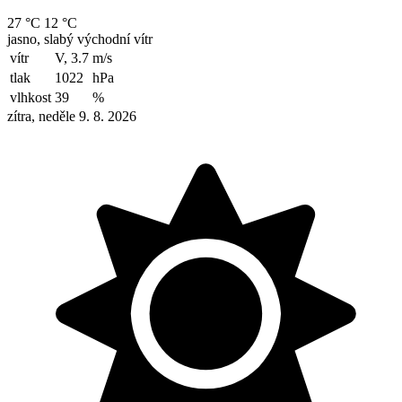
27 °C
12 °C
jasno, slabý východní vítr
vítr
V, 3.7
m/s
tlak
1022
hPa
vlhkost
39
%
zítra, neděle 9. 8. 2026