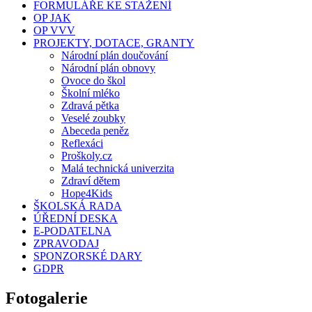
FORMULÁŘE KE STAŽENÍ
OP JAK
OP VVV
PROJEKTY, DOTACE, GRANTY
Národní plán doučování
Národní plán obnovy
Ovoce do škol
Školní mléko
Zdravá pětka
Veselé zoubky
Abeceda peněz
Reflexáci
Proškoly.cz
Malá technická univerzita
Zdraví dětem
Hope4Kids
ŠKOLSKÁ RADA
ÚŘEDNÍ DESKA
E-PODATELNA
ZPRAVODAJ
SPONZORSKÉ DARY
GDPR
Fotogalerie