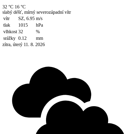
32 °C
16 °C
slabý déšť, mírný severozápadní vítr
vítr
SZ, 6.95
m/s
tlak
1015
hPa
vlhkost
32
%
srážky
0.12
mm
zítra, úterý 11. 8. 2026