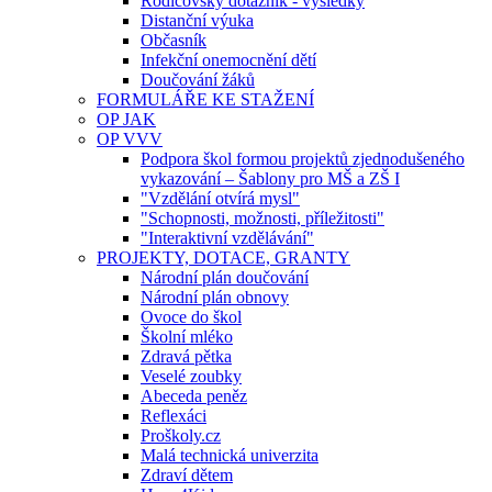
Rodičovský dotazník - výsledky
Distanční výuka
Občasník
Infekční onemocnění dětí
Doučování žáků
FORMULÁŘE KE STAŽENÍ
OP JAK
OP VVV
Podpora škol formou projektů zjednodušeného
vykazování – Šablony pro MŠ a ZŠ I
"Vzdělání otvírá mysl"
"Schopnosti, možnosti, příležitosti"
"Interaktivní vzdělávání"
PROJEKTY, DOTACE, GRANTY
Národní plán doučování
Národní plán obnovy
Ovoce do škol
Školní mléko
Zdravá pětka
Veselé zoubky
Abeceda peněz
Reflexáci
Proškoly.cz
Malá technická univerzita
Zdraví dětem