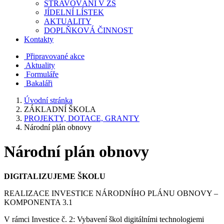
STRAVOVÁNÍ V ZŠ
JÍDELNÍ LÍSTEK
AKTUALITY
DOPLŇKOVÁ ČINNOST
Kontakty
Připravované akce
Aktuality
Formuláře
Bakaláři
Úvodní stránka
ZÁKLADNÍ ŠKOLA
PROJEKTY, DOTACE, GRANTY
Národní plán obnovy
Národní plán obnovy
DIGITALIZUJEME ŠKOLU
REALIZACE INVESTICE NÁRODNÍHO PLÁNU OBNOVY –
KOMPONENTA 3.1
V rámci Investice č. 2: Vybavení škol digitálními technologiemi