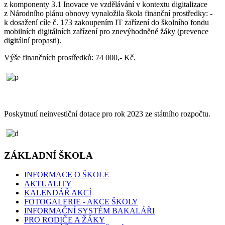
z komponenty 3.1 Inovace ve vzdělávání v kontextu digitalizace
z Národního plánu obnovy vynaložila škola finanční prostředky: -
k dosažení cíle č. 173 zakoupením IT zařízení do školního fondu
mobilních digitálních zařízení pro znevýhodněné žáky (prevence
digitální propasti).
Výše finančních prostředků: 74 000,- Kč.
Poskytnutí neinvestiční dotace pro rok 2023 ze státního rozpočtu.
ZÁKLADNÍ ŠKOLA
INFORMACE O ŠKOLE
AKTUALITY
KALENDÁŘ AKCÍ
FOTOGALERIE - AKCE ŠKOLY
INFORMAČNÍ SYSTÉM BAKALÁŘI
PRO RODIČE A ŽÁKY