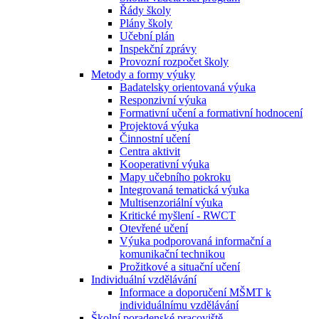
Řády školy
Plány školy
Učební plán
Inspekční zprávy
Provozní rozpočet školy
Metody a formy výuky
Badatelsky orientovaná výuka
Responzivní výuka
Formativní učení a formativní hodnocení
Projektová výuka
Činnostní učení
Centra aktivit
Kooperativní výuka
Mapy učebního pokroku
Integrovaná tematická výuka
Multisenzoriální výuka
Kritické myšlení - RWCT
Otevřené učení
Výuka podporovaná informační a
komunikační technikou
Prožitkové a situační učení
Individuální vzdělávání
Informace a doporučení MŠMT k
individuálnímu vzdělávání
Školní poradenské pracoviště