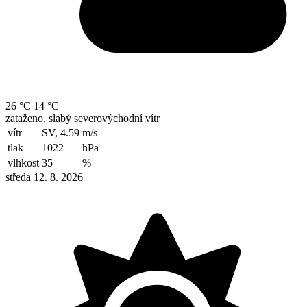
26 °C
14 °C
zataženo, slabý severovýchodní vítr
vítr
SV, 4.59
m/s
tlak
1022
hPa
vlhkost
35
%
středa 12. 8. 2026