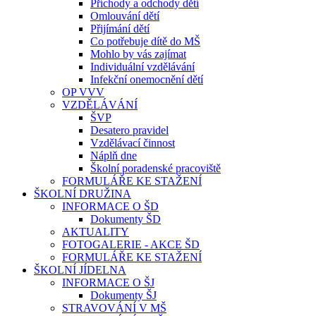
Příchody a odchody dětí
Omlouvání dětí
Přijímání dětí
Co potřebuje dítě do MŠ
Mohlo by vás zajímat
Individuální vzdělávání
Infekční onemocnění dětí
OP VVV
VZDĚLÁVÁNÍ
ŠVP
Desatero pravidel
Vzdělávací činnost
Náplň dne
Školní poradenské pracoviště
FORMULÁŘE KE STAŽENÍ
ŠKOLNÍ DRUŽINA
INFORMACE O ŠD
Dokumenty ŠD
AKTUALITY
FOTOGALERIE - AKCE ŠD
FORMULÁŘE KE STAŽENÍ
ŠKOLNÍ JÍDELNA
INFORMACE O ŠJ
Dokumenty ŠJ
STRAVOVÁNÍ V MŠ