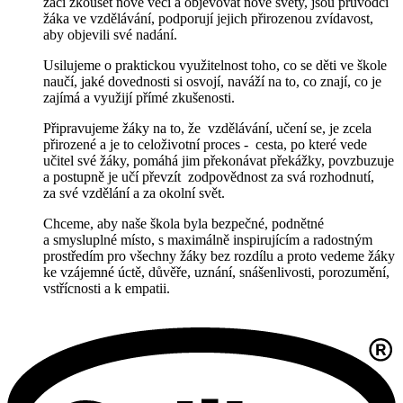
žáci zkoušet nové věci a objevovat nové světy, jsou průvodci
žáka ve vzdělávání, podporují jejich přirozenou zvídavost,
aby objevili své nadání.
Usilujeme o praktickou využitelnost toho, co se děti ve škole
naučí, jaké dovednosti si osvojí, naváží na to, co znají, co je
zajímá a využijí přímé zkušenosti.
Připravujeme žáky na to, že vzdělávání, učení se, je zcela
přirozené a je to celoživotní
proces - cesta, po které vede
učitel své žáky, pomáhá jim překonávat překážky, povzbuzuje
a postupně je učí převzít zodpovědnost za svá rozhodnutí,
za své vzdělání a za okolní svět.
Chceme, aby naše škola byla bezpečné, podnětné
a smysluplné místo, s maximálně inspirujícím a radostným
prostředím pro všechny žáky bez rozdílu a proto vedeme žáky
ke vzájemné úctě, důvěře, uznání, snášenlivosti, porozumění,
vstřícnosti a k empatii.