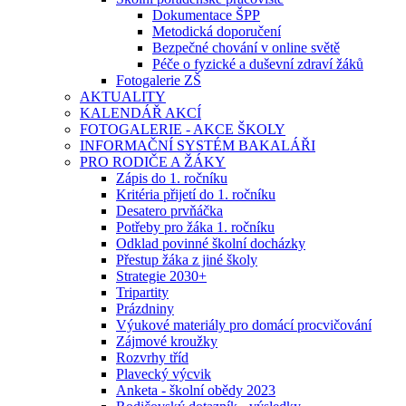
Dokumentace ŠPP
Metodická doporučení
Bezpečné chování v online světě
Péče o fyzické a duševní zdraví žáků
Fotogalerie ZŠ
AKTUALITY
KALENDÁŘ AKCÍ
FOTOGALERIE - AKCE ŠKOLY
INFORMAČNÍ SYSTÉM BAKALÁŘI
PRO RODIČE A ŽÁKY
Zápis do 1. ročníku
Kritéria přijetí do 1. ročníku
Desatero prvňáčka
Potřeby pro žáka 1. ročníku
Odklad povinné školní docházky
Přestup žáka z jiné školy
Strategie 2030+
Tripartity
Prázdniny
Výukové materiály pro domácí procvičování
Zájmové kroužky
Rozvrhy tříd
Plavecký výcvik
Anketa - školní obědy 2023