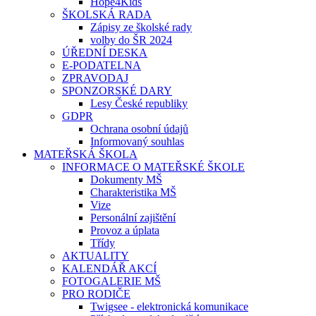
Hope4Kids
ŠKOLSKÁ RADA
Zápisy ze školské rady
volby do ŠR 2024
ÚŘEDNÍ DESKA
E-PODATELNA
ZPRAVODAJ
SPONZORSKÉ DARY
Lesy České republiky
GDPR
Ochrana osobní údajů
Informovaný souhlas
MATEŘSKÁ ŠKOLA
INFORMACE O MATEŘSKÉ ŠKOLE
Dokumenty MŠ
Charakteristika MŠ
Vize
Personální zajištění
Provoz a úplata
Třídy
AKTUALITY
KALENDÁŘ AKCÍ
FOTOGALERIE MŠ
PRO RODIČE
Twigsee - elektronická komunikace