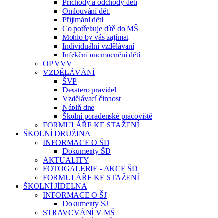
Příchody a odchody dětí
Omlouvání dětí
Přijímání dětí
Co potřebuje dítě do MŠ
Mohlo by vás zajímat
Individuální vzdělávání
Infekční onemocnění dětí
OP VVV
VZDĚLÁVÁNÍ
ŠVP
Desatero pravidel
Vzdělávací činnost
Náplň dne
Školní poradenské pracoviště
FORMULÁŘE KE STAŽENÍ
ŠKOLNÍ DRUŽINA
INFORMACE O ŠD
Dokumenty ŠD
AKTUALITY
FOTOGALERIE - AKCE ŠD
FORMULÁŘE KE STAŽENÍ
ŠKOLNÍ JÍDELNA
INFORMACE O ŠJ
Dokumenty ŠJ
STRAVOVÁNÍ V MŠ