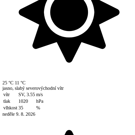
25 °C
11 °C
jasno, slabý severovýchodní vítr
vítr
SV, 3.55
m/s
tlak
1020
hPa
vlhkost
35
%
neděle 9. 8. 2026