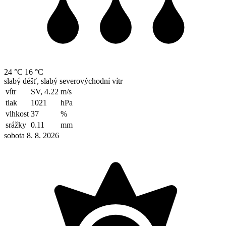
24 °C
16 °C
slabý déšť, slabý severovýchodní vítr
vítr
SV, 4.22
m/s
tlak
1021
hPa
vlhkost
37
%
srážky
0.11
mm
sobota 8. 8. 2026