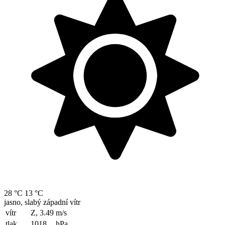
28 °C
13 °C
jasno, slabý západní vítr
vítr
Z, 3.49
m/s
tlak
1018
hPa