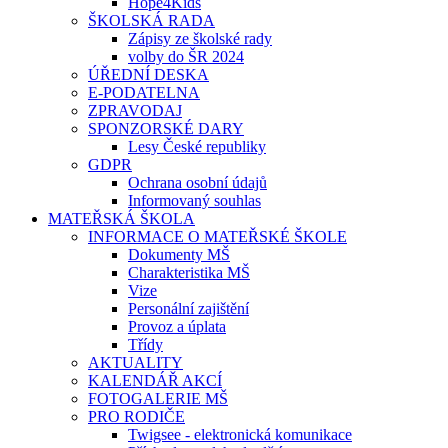
Hope4Kids
ŠKOLSKÁ RADA
Zápisy ze školské rady
volby do ŠR 2024
ÚŘEDNÍ DESKA
E-PODATELNA
ZPRAVODAJ
SPONZORSKÉ DARY
Lesy České republiky
GDPR
Ochrana osobní údajů
Informovaný souhlas
MATEŘSKÁ ŠKOLA
INFORMACE O MATEŘSKÉ ŠKOLE
Dokumenty MŠ
Charakteristika MŠ
Vize
Personální zajištění
Provoz a úplata
Třídy
AKTUALITY
KALENDÁŘ AKCÍ
FOTOGALERIE MŠ
PRO RODIČE
Twigsee - elektronická komunikace