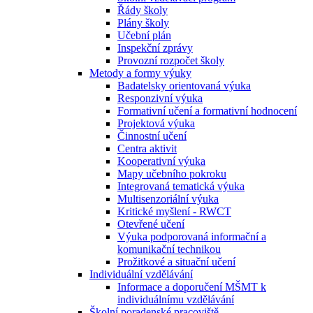
Řády školy
Plány školy
Učební plán
Inspekční zprávy
Provozní rozpočet školy
Metody a formy výuky
Badatelsky orientovaná výuka
Responzivní výuka
Formativní učení a formativní hodnocení
Projektová výuka
Činnostní učení
Centra aktivit
Kooperativní výuka
Mapy učebního pokroku
Integrovaná tematická výuka
Multisenzoriální výuka
Kritické myšlení - RWCT
Otevřené učení
Výuka podporovaná informační a
komunikační technikou
Prožitkové a situační učení
Individuální vzdělávání
Informace a doporučení MŠMT k
individuálnímu vzdělávání
Školní poradenské pracoviště