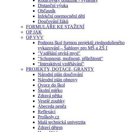
Rodičovský dotazník - výsledky
Distanční výuka
Občasník
Infekční onemocnění dětí
Doučování žáků
FORMULÁŘE KE STAŽENÍ
OP JAK
OP VVV
Podpora škol formou projektů zjednodušeného
vykazování – Šablony pro MŠ a ZŠ I
"Vzdělání otvírá mysl"
"Schopnosti, možnosti, příležitosti"
"Interaktivní vzdělávání"
PROJEKTY, DOTACE, GRANTY
Národní plán doučování
Národní plán obnovy
Ovoce do škol
Školní mléko
Zdravá pětka
Veselé zoubky
Abeceda peněz
Reflexáci
Proškoly.cz
Malá technická univerzita
Zdraví dětem