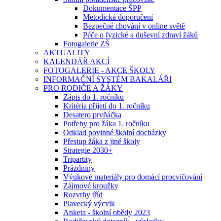
Dokumentace ŠPP
Metodická doporučení
Bezpečné chování v online světě
Péče o fyzické a duševní zdraví žáků
Fotogalerie ZŠ
AKTUALITY
KALENDÁŘ AKCÍ
FOTOGALERIE - AKCE ŠKOLY
INFORMAČNÍ SYSTÉM BAKALÁŘI
PRO RODIČE A ŽÁKY
Zápis do 1. ročníku
Kritéria přijetí do 1. ročníku
Desatero prvňáčka
Potřeby pro žáka 1. ročníku
Odklad povinné školní docházky
Přestup žáka z jiné školy
Strategie 2030+
Tripartity
Prázdniny
Výukové materiály pro domácí procvičování
Zájmové kroužky
Rozvrhy tříd
Plavecký výcvik
Anketa - školní obědy 2023