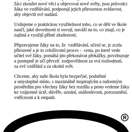
žáci zkoušet nové věci a objevovat nové světy, jsou průvodci
žáka ve vzdělávání, podporují jejich přirozenou zvídavost,
aby objevili své nadání.
Usilujeme o praktickou využitelnost toho, co se děti ve škole
naučí, jaké dovednosti si osvojí, naváží na to, co znají, co je
zajímá a využijí přímé zkušenosti.
Připravujeme žáky na to, že vzdělávání, učení se, je zcela
přirozené a je to celoživotní
proces - cesta, po které vede
učitel své žáky, pomáhá jim překonávat překážky, povzbuzuje
a postupně je učí převzít zodpovědnost za svá rozhodnutí,
za své vzdělání a za okolní svět.
Chceme, aby naše škola byla bezpečné, podnětné
a smysluplné místo, s maximálně inspirujícím a radostným
prostředím pro všechny žáky bez rozdílu a proto vedeme žáky
ke vzájemné úctě, důvěře, uznání, snášenlivosti, porozumění,
vstřícnosti a k empatii.