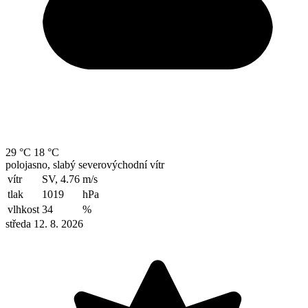
29 °C
18 °C
polojasno, slabý severovýchodní vítr
vítr
SV, 4.76
m/s
tlak
1019
hPa
vlhkost
34
%
středa 12. 8. 2026