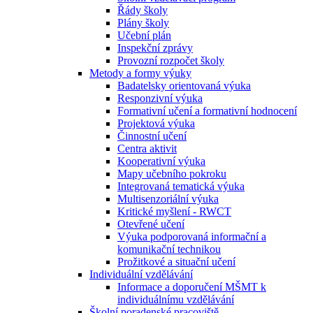
Řády školy
Plány školy
Učební plán
Inspekční zprávy
Provozní rozpočet školy
Metody a formy výuky
Badatelsky orientovaná výuka
Responzivní výuka
Formativní učení a formativní hodnocení
Projektová výuka
Činnostní učení
Centra aktivit
Kooperativní výuka
Mapy učebního pokroku
Integrovaná tematická výuka
Multisenzoriální výuka
Kritické myšlení - RWCT
Otevřené učení
Výuka podporovaná informační a
komunikační technikou
Prožitkové a situační učení
Individuální vzdělávání
Informace a doporučení MŠMT k
individuálnímu vzdělávání
Školní poradenské pracoviště