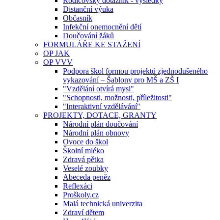
Rodičovský dotazník - výsledky
Distanční výuka
Občasník
Infekční onemocnění dětí
Doučování žáků
FORMULÁŘE KE STAŽENÍ
OP JAK
OP VVV
Podpora škol formou projektů zjednodušeného
vykazování – Šablony pro MŠ a ZŠ I
"Vzdělání otvírá mysl"
"Schopnosti, možnosti, příležitosti"
"Interaktivní vzdělávání"
PROJEKTY, DOTACE, GRANTY
Národní plán doučování
Národní plán obnovy
Ovoce do škol
Školní mléko
Zdravá pětka
Veselé zoubky
Abeceda peněz
Reflexáci
Proškoly.cz
Malá technická univerzita
Zdraví dětem