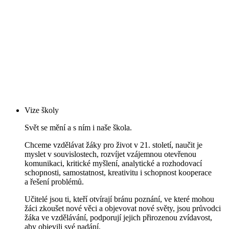
Vize školy
Svět se mění a s ním i naše škola.
Chceme vzdělávat žáky pro život v 21. století, naučit je
myslet v souvislostech, rozvíjet vzájemnou otevřenou
komunikaci, kritické myšlení, analytické a rozhodovací
schopnosti, samostatnost, kreativitu i schopnost kooperace
a řešení problémů.
Učitelé jsou ti, kteří otvírají bránu poznání, ve které mohou
žáci zkoušet nové věci a objevovat nové světy, jsou průvodci
žáka ve vzdělávání, podporují jejich přirozenou zvídavost,
aby objevili své nadání.