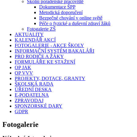
Školní poradenské pracoviště
Dokumentace ŠPP
Metodická doporučení
Bezpečné chování v online světě
Péče o fyzické a duševní zdraví žáků
Fotogalerie ZŠ
AKTUALITY
KALENDÁŘ AKCÍ
FOTOGALERIE - AKCE ŠKOLY
INFORMAČNÍ SYSTÉM BAKALÁŘI
PRO RODIČE A ŽÁKY
FORMULÁŘE KE STAŽENÍ
OP JAK
OP VVV
PROJEKTY, DOTACE, GRANTY
ŠKOLSKÁ RADA
ÚŘEDNÍ DESKA
E-PODATELNA
ZPRAVODAJ
SPONZORSKÉ DARY
GDPR
Fotogalerie