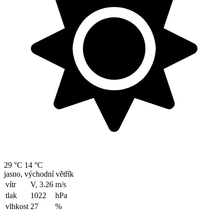
29 °C
14 °C
jasno, východní větřík
vítr
V, 3.26
m/s
tlak
1022
hPa
vlhkost
27
%