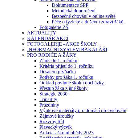
Dokumentace ŠPP
Metodická doporučení
Bezpečné chování v online světě
Péče o fyzické a duševní zdraví žáků
Fotogalerie ZŠ
AKTUALITY
KALENDÁŘ AKCÍ
FOTOGALERIE - AKCE ŠKOLY
INFORMAČNÍ SYSTÉM BAKALÁŘI
PRO RODIČE A ŽÁKY
Zápis do 1. ročníku
Kritéria přijetí do 1. ročníku
Desatero prvňáčka
Potřeby pro žáka 1. ročníku
Odklad povinné školní docházky
Přestup žáka z jiné školy
Strategie 2030+
Tripartity
Prázdniny
Výukové materiály pro domácí procvičování
Zájmové kroužky
Rozvrhy tříd
Plavecký výcvik
Anketa - školní obědy 2023