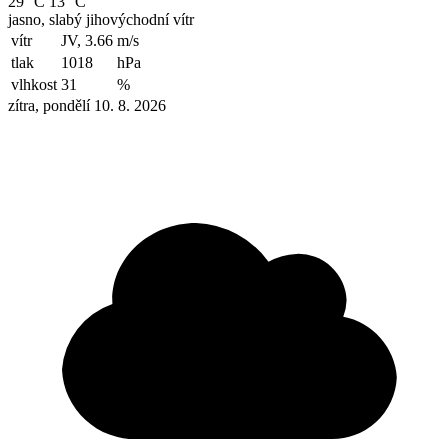
29 °C
13 °C
jasno, slabý jihovýchodní vítr
vítr
JV, 3.66
m/s
tlak
1018
hPa
vlhkost
31
%
zítra, pondělí 10. 8. 2026