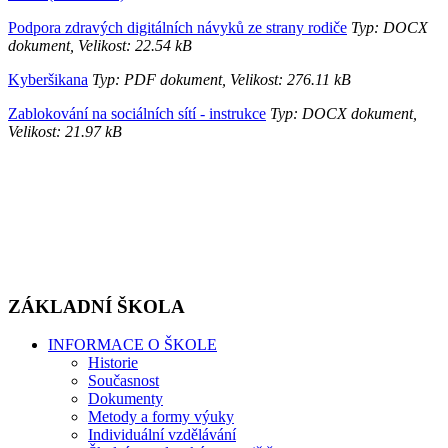
Podpora zdravých digitálních návyků ze strany rodiče
Typ: DOCX
dokument, Velikost: 22.54 kB
Kyberšikana
Typ: PDF dokument, Velikost: 276.11 kB
Zablokování na sociálních sítí - instrukce
Typ: DOCX dokument,
Velikost: 21.97 kB
ZÁKLADNÍ ŠKOLA
INFORMACE O ŠKOLE
Historie
Současnost
Dokumenty
Metody a formy výuky
Individuální vzdělávání