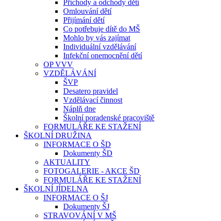
Příchody a odchody dětí
Omlouvání dětí
Přijímání dětí
Co potřebuje dítě do MŠ
Mohlo by vás zajímat
Individuální vzdělávání
Infekční onemocnění dětí
OP VVV
VZDĚLÁVÁNÍ
ŠVP
Desatero pravidel
Vzdělávací činnost
Náplň dne
Školní poradenské pracoviště
FORMULÁŘE KE STAŽENÍ
ŠKOLNÍ DRUŽINA
INFORMACE O ŠD
Dokumenty ŠD
AKTUALITY
FOTOGALERIE - AKCE ŠD
FORMULÁŘE KE STAŽENÍ
ŠKOLNÍ JÍDELNA
INFORMACE O ŠJ
Dokumenty ŠJ
STRAVOVÁNÍ V MŠ