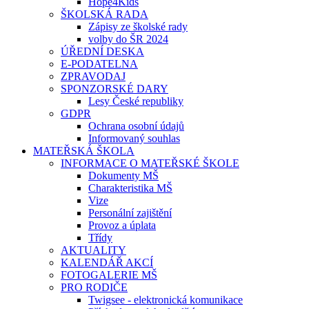
Hope4Kids
ŠKOLSKÁ RADA
Zápisy ze školské rady
volby do ŠR 2024
ÚŘEDNÍ DESKA
E-PODATELNA
ZPRAVODAJ
SPONZORSKÉ DARY
Lesy České republiky
GDPR
Ochrana osobní údajů
Informovaný souhlas
MATEŘSKÁ ŠKOLA
INFORMACE O MATEŘSKÉ ŠKOLE
Dokumenty MŠ
Charakteristika MŠ
Vize
Personální zajištění
Provoz a úplata
Třídy
AKTUALITY
KALENDÁŘ AKCÍ
FOTOGALERIE MŠ
PRO RODIČE
Twigsee - elektronická komunikace