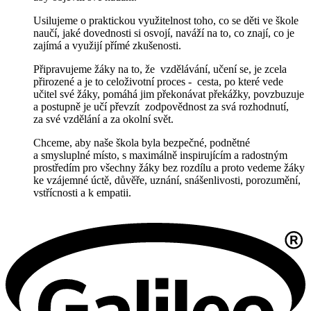
Usilujeme o praktickou využitelnost toho, co se děti ve škole
naučí, jaké dovednosti si osvojí, naváží na to, co znají, co je
zajímá a využijí přímé zkušenosti.
Připravujeme žáky na to, že vzdělávání, učení se, je zcela
přirozené a je to celoživotní
proces - cesta, po které vede
učitel své žáky, pomáhá jim překonávat překážky, povzbuzuje
a postupně je učí převzít zodpovědnost za svá rozhodnutí,
za své vzdělání a za okolní svět.
Chceme, aby naše škola byla bezpečné, podnětné
a smysluplné místo, s maximálně inspirujícím a radostným
prostředím pro všechny žáky bez rozdílu a proto vedeme žáky
ke vzájemné úctě, důvěře, uznání, snášenlivosti, porozumění,
vstřícnosti a k empatii.