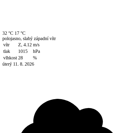
32 °C
17 °C
polojasno, slabý západní vítr
vítr
Z, 4.12
m/s
tlak
1015
hPa
vlhkost
28
%
úterý 11. 8. 2026