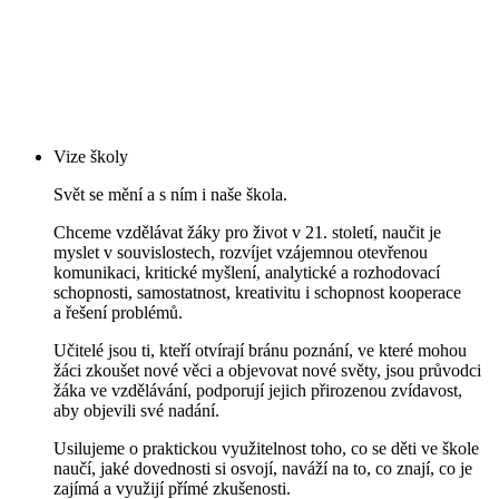
Vize školy
Svět se mění a s ním i naše škola.
Chceme vzdělávat žáky pro život v 21. století, naučit je
myslet v souvislostech, rozvíjet vzájemnou otevřenou
komunikaci, kritické myšlení, analytické a rozhodovací
schopnosti, samostatnost, kreativitu i schopnost kooperace
a řešení problémů.
Učitelé jsou ti, kteří otvírají bránu poznání, ve které mohou
žáci zkoušet nové věci a objevovat nové světy, jsou průvodci
žáka ve vzdělávání, podporují jejich přirozenou zvídavost,
aby objevili své nadání.
Usilujeme o praktickou využitelnost toho, co se děti ve škole
naučí, jaké dovednosti si osvojí, naváží na to, co znají, co je
zajímá a využijí přímé zkušenosti.