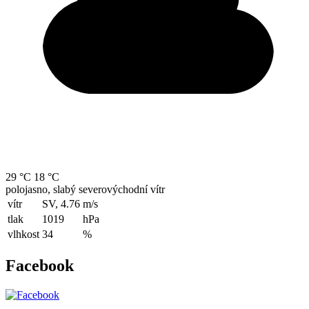
29 °C
18 °C
polojasno, slabý severovýchodní vítr
vítr
SV, 4.76
m/s
tlak
1019
hPa
vlhkost
34
%
Facebook