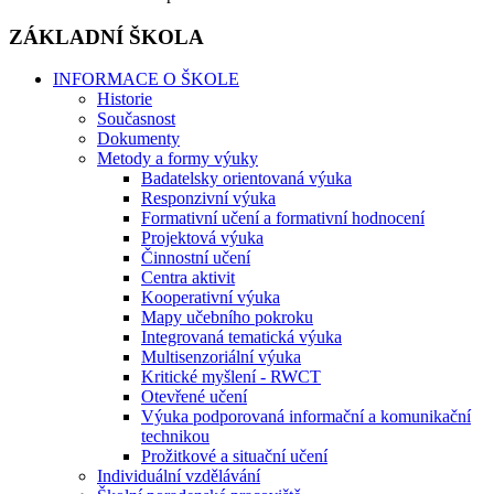
ZÁKLADNÍ ŠKOLA
INFORMACE O ŠKOLE
Historie
Současnost
Dokumenty
Metody a formy výuky
Badatelsky orientovaná výuka
Responzivní výuka
Formativní učení a formativní hodnocení
Projektová výuka
Činnostní učení
Centra aktivit
Kooperativní výuka
Mapy učebního pokroku
Integrovaná tematická výuka
Multisenzoriální výuka
Kritické myšlení - RWCT
Otevřené učení
Výuka podporovaná informační a komunikační
technikou
Prožitkové a situační učení
Individuální vzdělávání