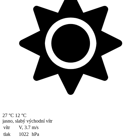
27 °C
12 °C
jasno, slabý východní vítr
vítr
V, 3.7
m/s
tlak
1022
hPa