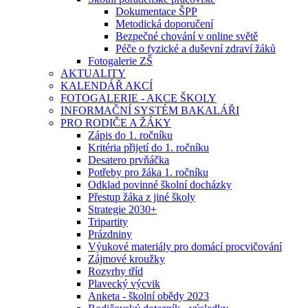
Dokumentace ŠPP
Metodická doporučení
Bezpečné chování v online světě
Péče o fyzické a duševní zdraví žáků
Fotogalerie ZŠ
AKTUALITY
KALENDÁŘ AKCÍ
FOTOGALERIE - AKCE ŠKOLY
INFORMAČNÍ SYSTÉM BAKALÁŘI
PRO RODIČE A ŽÁKY
Zápis do 1. ročníku
Kritéria přijetí do 1. ročníku
Desatero prvňáčka
Potřeby pro žáka 1. ročníku
Odklad povinné školní docházky
Přestup žáka z jiné školy
Strategie 2030+
Tripartity
Prázdniny
Výukové materiály pro domácí procvičování
Zájmové kroužky
Rozvrhy tříd
Plavecký výcvik
Anketa - školní obědy 2023