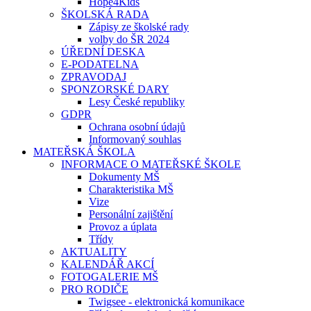
Hope4Kids
ŠKOLSKÁ RADA
Zápisy ze školské rady
volby do ŠR 2024
ÚŘEDNÍ DESKA
E-PODATELNA
ZPRAVODAJ
SPONZORSKÉ DARY
Lesy České republiky
GDPR
Ochrana osobní údajů
Informovaný souhlas
MATEŘSKÁ ŠKOLA
INFORMACE O MATEŘSKÉ ŠKOLE
Dokumenty MŠ
Charakteristika MŠ
Vize
Personální zajištění
Provoz a úplata
Třídy
AKTUALITY
KALENDÁŘ AKCÍ
FOTOGALERIE MŠ
PRO RODIČE
Twigsee - elektronická komunikace