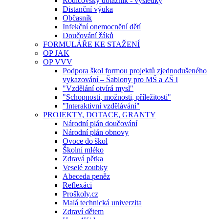
Rodičovský dotazník - výsledky
Distanční výuka
Občasník
Infekční onemocnění dětí
Doučování žáků
FORMULÁŘE KE STAŽENÍ
OP JAK
OP VVV
Podpora škol formou projektů zjednodušeného
vykazování – Šablony pro MŠ a ZŠ I
"Vzdělání otvírá mysl"
"Schopnosti, možnosti, příležitosti"
"Interaktivní vzdělávání"
PROJEKTY, DOTACE, GRANTY
Národní plán doučování
Národní plán obnovy
Ovoce do škol
Školní mléko
Zdravá pětka
Veselé zoubky
Abeceda peněz
Reflexáci
Proškoly.cz
Malá technická univerzita
Zdraví dětem