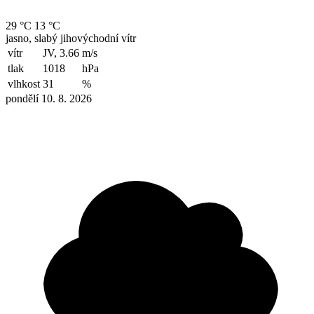
29 °C
13 °C
jasno, slabý jihovýchodní vítr
vítr
JV, 3.66
m/s
tlak
1018
hPa
vlhkost
31
%
pondělí 10. 8. 2026