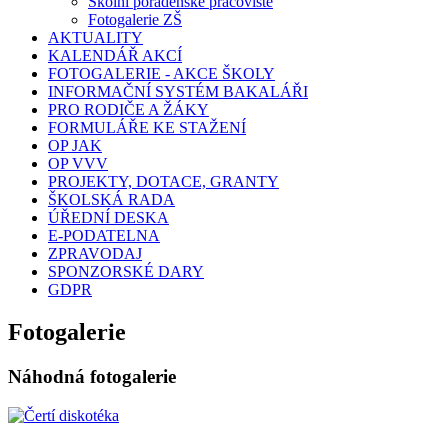
Školní poradenské pracoviště
Fotogalerie ZŠ
AKTUALITY
KALENDÁŘ AKCÍ
FOTOGALERIE - AKCE ŠKOLY
INFORMAČNÍ SYSTÉM BAKALÁŘI
PRO RODIČE A ŽÁKY
FORMULÁŘE KE STAŽENÍ
OP JAK
OP VVV
PROJEKTY, DOTACE, GRANTY
ŠKOLSKÁ RADA
ÚŘEDNÍ DESKA
E-PODATELNA
ZPRAVODAJ
SPONZORSKÉ DARY
GDPR
Fotogalerie
Náhodná fotogalerie