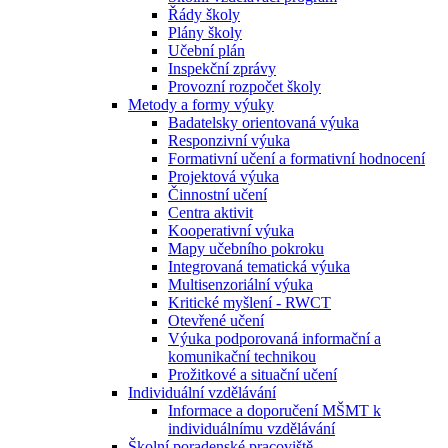
Řády školy
Plány školy
Učební plán
Inspekční zprávy
Provozní rozpočet školy
Metody a formy výuky
Badatelsky orientovaná výuka
Responzivní výuka
Formativní učení a formativní hodnocení
Projektová výuka
Činnostní učení
Centra aktivit
Kooperativní výuka
Mapy učebního pokroku
Integrovaná tematická výuka
Multisenzoriální výuka
Kritické myšlení - RWCT
Otevřené učení
Výuka podporovaná informační a
komunikační technikou
Prožitkové a situační učení
Individuální vzdělávání
Informace a doporučení MŠMT k
individuálnímu vzdělávání
Školní poradenské pracoviště