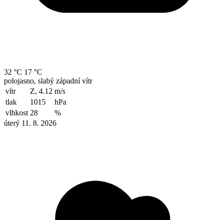
32 °C
17 °C
polojasno, slabý západní vítr
vítr
Z, 4.12
m/s
tlak
1015
hPa
vlhkost
28
%
úterý 11. 8. 2026