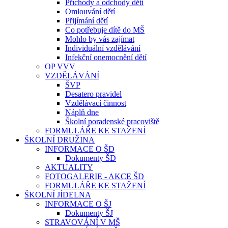
Příchody a odchody dětí
Omlouvání dětí
Přijímání dětí
Co potřebuje dítě do MŠ
Mohlo by vás zajímat
Individuální vzdělávání
Infekční onemocnění dětí
OP VVV
VZDĚLÁVÁNÍ
ŠVP
Desatero pravidel
Vzdělávací činnost
Náplň dne
Školní poradenské pracoviště
FORMULÁŘE KE STAŽENÍ
ŠKOLNÍ DRUŽINA
INFORMACE O ŠD
Dokumenty ŠD
AKTUALITY
FOTOGALERIE - AKCE ŠD
FORMULÁŘE KE STAŽENÍ
ŠKOLNÍ JÍDELNA
INFORMACE O ŠJ
Dokumenty ŠJ
STRAVOVÁNÍ V MŠ