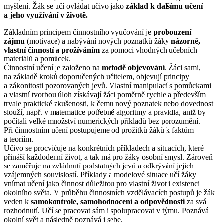
myšlení. Žák se učí ovládat učivo jako
základ k dalšímu učení
a jeho využívání v životě.
Základním principem činnostního vyučování je
probouzení
zájmu
(motivace) a nabývání nových poznatků žáky
názorně,
vlastní činností a prožíváním
za pomoci vhodných učebních
materiálů a pomůcek.
Činnostní učení je založeno na
metodě objevování
. Žáci sami,
na základě kroků doporučených učitelem, objevují principy
a zákonitosti pozorovaných jevů. Vlastní manipulací s pomůckami
a vlastní tvorbou úloh získávají žáci poměrně rychle a především
trvale praktické zkušenosti, k čemu nový poznatek nebo dovednost
slouží, např. v matematice potřebné algoritmy a pravidla, aniž by
počítali velké množství numerických příkladů bez porozumění.
Při činnostním učení postupujeme od prožitků žáků k faktům
a teoriím.
Učivo se procvičuje na konkrétních příkladech a situacích, které
přináší každodenní život, a tak má pro žáky osobní smysl. Zároveň
se zaměřuje na zvládnutí podstatných jevů a odkrývání jejich
vzájemných souvislostí. Příklady a modelové situace učí žáky
vnímat učení jako činnost důležitou pro vlastní život i existenci
okolního světa. V průběhu činnostních vzdělávacích postupů je žák
veden k
samokontrole, samohodnocení a odpovědnosti
za svá
rozhodnutí. Učí se pracovat sám i spolupracovat v týmu. Poznává
okolní svět a následně poznává i sebe.