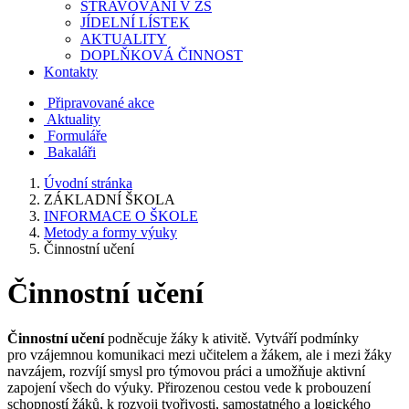
STRAVOVÁNÍ V ZŠ
JÍDELNÍ LÍSTEK
AKTUALITY
DOPLŇKOVÁ ČINNOST
Kontakty
Připravované akce
Aktuality
Formuláře
Bakaláři
Úvodní stránka
ZÁKLADNÍ ŠKOLA
INFORMACE O ŠKOLE
Metody a formy výuky
Činnostní učení
Činnostní učení
Činnostní učení
podněcuje žáky k ativitě. Vytváří podmínky
pro vzájemnou komunikaci mezi učitelem a žákem, ale i mezi žáky
navzájem, rozvíjí smysl pro týmovou práci a umožňuje aktivní
zapojení všech do výuky. Přirozenou cestou vede k probouzení
schopností žáků, k rozvoji tvořivosti, samostatného a logického