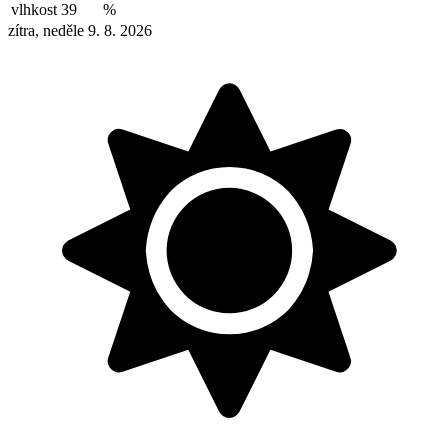
vlhkost
39
%
zítra, neděle 9. 8. 2026