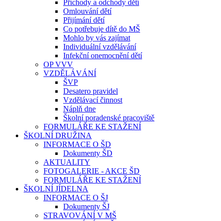
Příchody a odchody dětí
Omlouvání dětí
Přijímání dětí
Co potřebuje dítě do MŠ
Mohlo by vás zajímat
Individuální vzdělávání
Infekční onemocnění dětí
OP VVV
VZDĚLÁVÁNÍ
ŠVP
Desatero pravidel
Vzdělávací činnost
Náplň dne
Školní poradenské pracoviště
FORMULÁŘE KE STAŽENÍ
ŠKOLNÍ DRUŽINA
INFORMACE O ŠD
Dokumenty ŠD
AKTUALITY
FOTOGALERIE - AKCE ŠD
FORMULÁŘE KE STAŽENÍ
ŠKOLNÍ JÍDELNA
INFORMACE O ŠJ
Dokumenty ŠJ
STRAVOVÁNÍ V MŠ