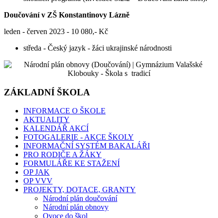
Doučování v ZŠ Konstantinovy Lázně
leden - červen 2023 - 10 080,- Kč
středa - Český jazyk - žáci ukrajinské národnosti
ZÁKLADNÍ ŠKOLA
INFORMACE O ŠKOLE
AKTUALITY
KALENDÁŘ AKCÍ
FOTOGALERIE - AKCE ŠKOLY
INFORMAČNÍ SYSTÉM BAKALÁŘI
PRO RODIČE A ŽÁKY
FORMULÁŘE KE STAŽENÍ
OP JAK
OP VVV
PROJEKTY, DOTACE, GRANTY
Národní plán doučování
Národní plán obnovy
Ovoce do škol