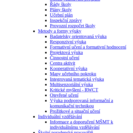
Řády školy
Plány školy
Učební plán
Inspekční zprávy
Provozní rozpočet školy
Metody a formy výuky
Badatelsky orientovaná výuka
Responzivní výuka
Formativní učení a formativní hodnocení
Projektová výuka
Činnostní učení
Centra aktivit
Kooperativní výuka
Mapy učebního pokroku
Integrovaná tematická výuka
Multisenzoriální výuka
Kritické myšlení - RWCT
Otevřené učení
Výuka podporovaná informační a
komunikační technikou
Prožitkové a situační učení
Individuální vzdělávání
Informace a doporučení MŠMT k
individuálnímu vzdělávání
Školní poradenské pracoviště