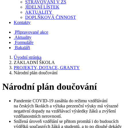
STRAVOVÁNÍ V ZŠ
JÍDELNÍ LÍSTEK
AKTUALITY
DOPLŇKOVÁ ČINNOST
Kontakty
Připravované akce
Aktuality
Formuláře
Bakaláři
Úvodní stránka
ZÁKLADNÍ ŠKOLA
PROJEKTY, DOTACE, GRANTY
Národní plán doučování
Národní plán doučování
Pandemie COVID-19 zasáhla do režimu vzdělávání
na českých školách a výluka prezenční výuky má výrazné
negativní dopady na vzdělávací výsledky žáků a zvýšení
vzdělanostních nerovností.
Snížená úroveň vzdělání se přitom promítá i do budoucích
výdělků současných žáků a studentů, a to po dlouhé dekády