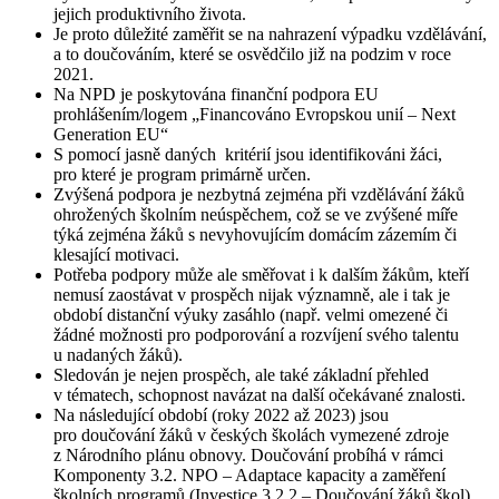
jejich produktivního života.
Je proto důležité zaměřit se na nahrazení výpadku vzdělávání,
a to doučováním, které se osvědčilo již na podzim v roce
2021.
Na NPD je poskytována finanční podpora EU
prohlášením/logem „Financováno Evropskou unií – Next
Generation EU“
S pomocí jasně daných kritérií jsou identifikováni žáci,
pro které je program primárně určen.
Zvýšená podpora je nezbytná zejména při vzdělávání žáků
ohrožených školním neúspěchem, což se ve zvýšené míře
týká zejména žáků s nevyhovujícím domácím zázemím či
klesající motivaci.
Potřeba podpory může ale směřovat i k dalším žákům, kteří
nemusí zaostávat v prospěch nijak významně, ale i tak je
období distanční výuky zasáhlo (např. velmi omezené či
žádné možnosti pro podporování a rozvíjení svého talentu
u nadaných žáků).
Sledován je nejen prospěch, ale také základní přehled
v tématech, schopnost navázat na další očekávané znalosti.
Na následující období (roky 2022 až 2023) jsou
pro doučování žáků v českých školách vymezené zdroje
z Národního plánu obnovy. Doučování probíhá v rámci
Komponenty 3.2. NPO – Adaptace kapacity a zaměření
školních programů (Investice 3.2.2 – Doučování žáků škol).