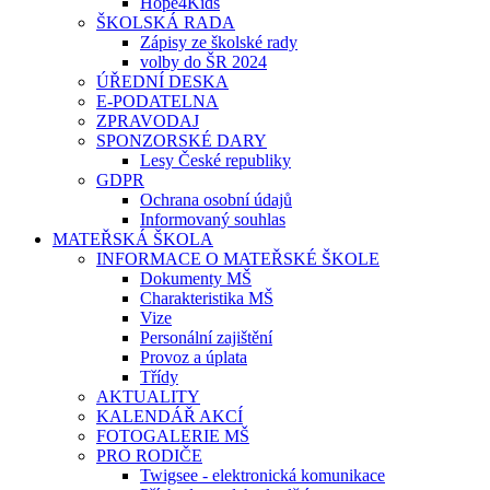
Hope4Kids
ŠKOLSKÁ RADA
Zápisy ze školské rady
volby do ŠR 2024
ÚŘEDNÍ DESKA
E-PODATELNA
ZPRAVODAJ
SPONZORSKÉ DARY
Lesy České republiky
GDPR
Ochrana osobní údajů
Informovaný souhlas
MATEŘSKÁ ŠKOLA
INFORMACE O MATEŘSKÉ ŠKOLE
Dokumenty MŠ
Charakteristika MŠ
Vize
Personální zajištění
Provoz a úplata
Třídy
AKTUALITY
KALENDÁŘ AKCÍ
FOTOGALERIE MŠ
PRO RODIČE
Twigsee - elektronická komunikace