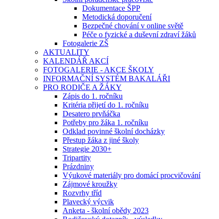
Dokumentace ŠPP
Metodická doporučení
Bezpečné chování v online světě
Péče o fyzické a duševní zdraví žáků
Fotogalerie ZŠ
AKTUALITY
KALENDÁŘ AKCÍ
FOTOGALERIE - AKCE ŠKOLY
INFORMAČNÍ SYSTÉM BAKALÁŘI
PRO RODIČE A ŽÁKY
Zápis do 1. ročníku
Kritéria přijetí do 1. ročníku
Desatero prvňáčka
Potřeby pro žáka 1. ročníku
Odklad povinné školní docházky
Přestup žáka z jiné školy
Strategie 2030+
Tripartity
Prázdniny
Výukové materiály pro domácí procvičování
Zájmové kroužky
Rozvrhy tříd
Plavecký výcvik
Anketa - školní obědy 2023