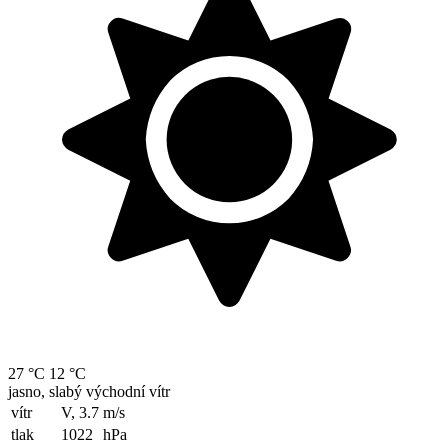
27 °C
12 °C
jasno, slabý východní vítr
vítr
V, 3.7
m/s
tlak
1022
hPa