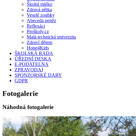
Školní mléko
Zdravá pětka
Veselé zoubky
Abeceda peněz
Reflexáci
Proškoly.cz
Malá technická univerzita
Zdraví dětem
Hope4Kids
ŠKOLSKÁ RADA
ÚŘEDNÍ DESKA
E-PODATELNA
ZPRAVODAJ
SPONZORSKÉ DARY
GDPR
Fotogalerie
Náhodná fotogalerie