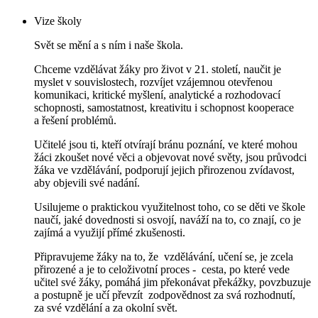
Vize školy
Svět se mění a s ním i naše škola.
Chceme vzdělávat žáky pro život v 21. století, naučit je
myslet v souvislostech, rozvíjet vzájemnou otevřenou
komunikaci, kritické myšlení, analytické a rozhodovací
schopnosti, samostatnost, kreativitu i schopnost kooperace
a řešení problémů.
Učitelé jsou ti, kteří otvírají bránu poznání, ve které mohou
žáci zkoušet nové věci a objevovat nové světy, jsou průvodci
žáka ve vzdělávání, podporují jejich přirozenou zvídavost,
aby objevili své nadání.
Usilujeme o praktickou využitelnost toho, co se děti ve škole
naučí, jaké dovednosti si osvojí, naváží na to, co znají, co je
zajímá a využijí přímé zkušenosti.
Připravujeme žáky na to, že vzdělávání, učení se, je zcela
přirozené a je to celoživotní
proces - cesta, po které vede
učitel své žáky, pomáhá jim překonávat překážky, povzbuzuje
a postupně je učí převzít zodpovědnost za svá rozhodnutí,
za své vzdělání a za okolní svět.