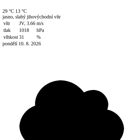
29 °C
13 °C
jasno, slabý jihovýchodní vítr
vítr
JV, 3.66
m/s
tlak
1018
hPa
vlhkost
31
%
pondělí 10. 8. 2026