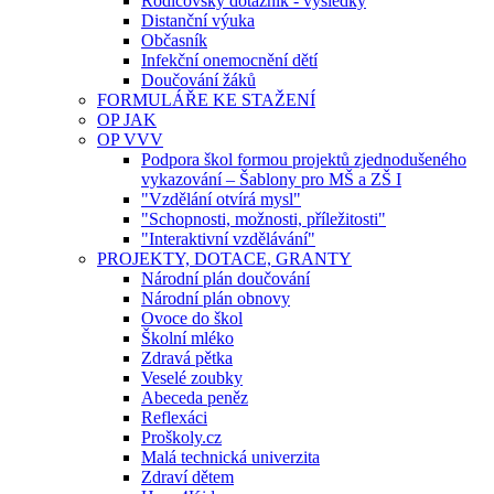
Rodičovský dotazník - výsledky
Distanční výuka
Občasník
Infekční onemocnění dětí
Doučování žáků
FORMULÁŘE KE STAŽENÍ
OP JAK
OP VVV
Podpora škol formou projektů zjednodušeného
vykazování – Šablony pro MŠ a ZŠ I
"Vzdělání otvírá mysl"
"Schopnosti, možnosti, příležitosti"
"Interaktivní vzdělávání"
PROJEKTY, DOTACE, GRANTY
Národní plán doučování
Národní plán obnovy
Ovoce do škol
Školní mléko
Zdravá pětka
Veselé zoubky
Abeceda peněz
Reflexáci
Proškoly.cz
Malá technická univerzita
Zdraví dětem