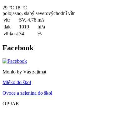
29 °C
18 °C
polojasno, slabý severovýchodní vítr
vítr
SV, 4.76
m/s
tlak
1019
hPa
vlhkost
34
%
Facebook
Mohlo by Vás zajímat
Mléko do škol
Ovoce a zelenina do škol
OP JAK