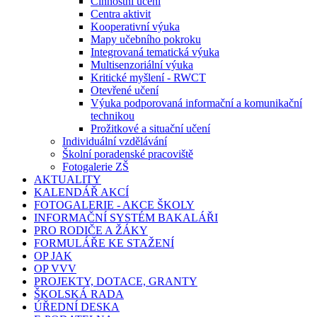
Činnostní učení
Centra aktivit
Kooperativní výuka
Mapy učebního pokroku
Integrovaná tematická výuka
Multisenzoriální výuka
Kritické myšlení - RWCT
Otevřené učení
Výuka podporovaná informační a komunikační
technikou
Prožitkové a situační učení
Individuální vzdělávání
Školní poradenské pracoviště
Fotogalerie ZŠ
AKTUALITY
KALENDÁŘ AKCÍ
FOTOGALERIE - AKCE ŠKOLY
INFORMAČNÍ SYSTÉM BAKALÁŘI
PRO RODIČE A ŽÁKY
FORMULÁŘE KE STAŽENÍ
OP JAK
OP VVV
PROJEKTY, DOTACE, GRANTY
ŠKOLSKÁ RADA
ÚŘEDNÍ DESKA