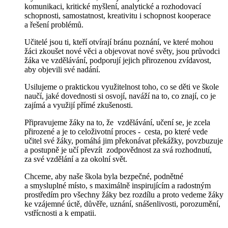
komunikaci, kritické myšlení, analytické a rozhodovací
schopnosti, samostatnost, kreativitu i schopnost kooperace
a řešení problémů.
Učitelé jsou ti, kteří otvírají bránu poznání, ve které mohou
žáci zkoušet nové věci a objevovat nové světy, jsou průvodci
žáka ve vzdělávání, podporují jejich přirozenou zvídavost,
aby objevili své nadání.
Usilujeme o praktickou využitelnost toho, co se děti ve škole
naučí, jaké dovednosti si osvojí, naváží na to, co znají, co je
zajímá a využijí přímé zkušenosti.
Připravujeme žáky na to, že vzdělávání, učení se, je zcela
přirozené a je to celoživotní
proces - cesta, po které vede
učitel své žáky, pomáhá jim překonávat překážky, povzbuzuje
a postupně je učí převzít zodpovědnost za svá rozhodnutí,
za své vzdělání a za okolní svět.
Chceme, aby naše škola byla bezpečné, podnětné
a smysluplné místo, s maximálně inspirujícím a radostným
prostředím pro všechny žáky bez rozdílu a proto vedeme žáky
ke vzájemné úctě, důvěře, uznání, snášenlivosti, porozumění,
vstřícnosti a k empatii.