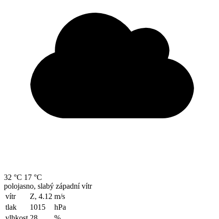
32 °C
17 °C
polojasno, slabý západní vítr
vítr
Z, 4.12
m/s
tlak
1015
hPa
vlhkost
28
%