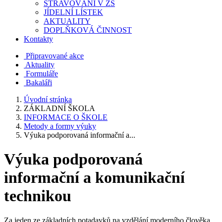
STRAVOVÁNÍ V ZŠ
JÍDELNÍ LÍSTEK
AKTUALITY
DOPLŇKOVÁ ČINNOST
Kontakty
Připravované akce
Aktuality
Formuláře
Bakaláři
Úvodní stránka
ZÁKLADNÍ ŠKOLA
INFORMACE O ŠKOLE
Metody a formy výuky
Výuka podporovaná informační a...
Výuka podporovaná
informační a komunikační
technikou
Za jeden ze základních poţadavků na vzdělání moderního člověka