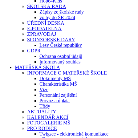
Hope4Kids
ŠKOLSKÁ RADA
Zápisy ze školské rady
volby do ŠR 2024
ÚŘEDNÍ DESKA
E-PODATELNA
ZPRAVODAJ
SPONZORSKÉ DARY
Lesy České republiky
GDPR
Ochrana osobní údajů
Informovaný souhlas
MATEŘSKÁ ŠKOLA
INFORMACE O MATEŘSKÉ ŠKOLE
Dokumenty MŠ
Charakteristika MŠ
Vize
Personální zajištění
Provoz a úplata
Třídy
AKTUALITY
KALENDÁŘ AKCÍ
FOTOGALERIE MŠ
PRO RODIČE
Twigsee - elektronická komunikace