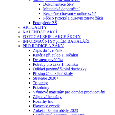
Dokumentace ŠPP
Metodická doporučení
Bezpečné chování v online světě
Péče o fyzické a duševní zdraví žáků
Fotogalerie ZŠ
AKTUALITY
KALENDÁŘ AKCÍ
FOTOGALERIE - AKCE ŠKOLY
INFORMAČNÍ SYSTÉM BAKALÁŘI
PRO RODIČE A ŽÁKY
Zápis do 1. ročníku
Kritéria přijetí do 1. ročníku
Desatero prvňáčka
Potřeby pro žáka 1. ročníku
Odklad povinné školní docházky
Přestup žáka z jiné školy
Strategie 2030+
Tripartity
Prázdniny
Výukové materiály pro domácí procvičování
Zájmové kroužky
Rozvrhy tříd
Plavecký výcvik
Anketa - školní obědy 2023