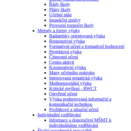
Řády školy
Plány školy
Učební plán
Inspekční zprávy
Provozní rozpočet školy
Metody a formy výuky
Badatelsky orientovaná výuka
Responzivní výuka
Formativní učení a formativní hodnocení
Projektová výuka
Činnostní učení
Centra aktivit
Kooperativní výuka
Mapy učebního pokroku
Integrovaná tematická výuka
Multisenzoriální výuka
Kritické myšlení - RWCT
Otevřené učení
Výuka podporovaná informační a
komunikační technikou
Prožitkové a situační učení
Individuální vzdělávání
Informace a doporučení MŠMT k
individuálnímu vzdělávání
Školní poradenské pracoviště