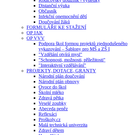
Rodičovský dotazník - výsledky
Distanční výuka
Občasník
Infekční onemocnění dětí
Doučování žáků
FORMULÁŘE KE STAŽENÍ
OP JAK
OP VVV
Podpora škol formou projektů zjednodušeného
vykazování – Šablony pro MŠ a ZŠ I
"Vzdělání otvírá mysl"
"Schopnosti, možnosti, příležitosti"
"Interaktivní vzdělávání"
PROJEKTY, DOTACE, GRANTY
Národní plán doučování
Národní plán obnovy
Ovoce do škol
Školní mléko
Zdravá pětka
Veselé zoubky
Abeceda peněz
Reflexáci
Proškoly.cz
Malá technická univerzita
Zdraví dětem