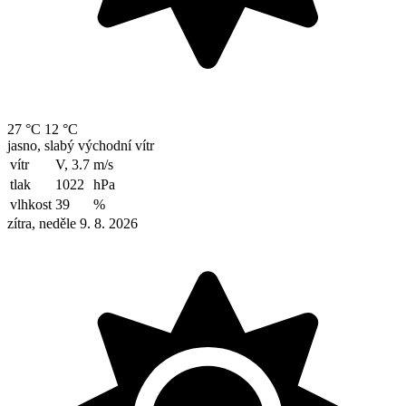
27 °C
12 °C
jasno, slabý východní vítr
vítr
V, 3.7
m/s
tlak
1022
hPa
vlhkost
39
%
zítra, neděle 9. 8. 2026