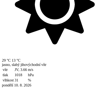
29 °C
13 °C
jasno, slabý jihovýchodní vítr
vítr
JV, 3.66
m/s
tlak
1018
hPa
vlhkost
31
%
pondělí 10. 8. 2026