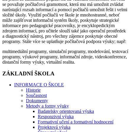
se považuje počítačová gramotnost, která mu má umožnit zvládat
narůstající rozsah informací a pomocí počítačů umožnit řešit i velmi
složité úkoly. Využití počítačů ve škole je mnohostranné, neboť
může zajišťovat informační systém školy, poskytuje strategické
informace pro pedagogické pracovníky, je encyklopedickým
zdrojem informací, pro učitele slouží také jako operační prostředek
a diagnostický nástroj, pro všechny zájemce poskytuje obecné
programy. Stále více se uplatňuje počítačová podpora výuky; např:
multimediální programy, simulační programy, modelování, testovací
programy, výukové programy, informační zdroje, videokonference,
distanční formy výuky, virtuální realita.
ZÁKLADNÍ ŠKOLA
INFORMACE O ŠKOLE
Historie
Současnost
Dokumenty
Metody a formy výuky
Badatelsky orientovaná výuka
Responzivní výuka
Formativní učení a formativní hodnocení
Projektová výuka