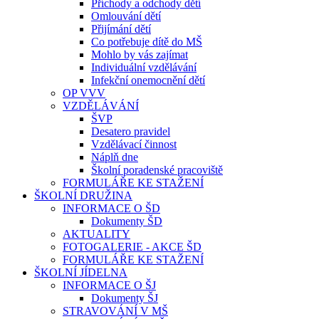
Příchody a odchody dětí
Omlouvání dětí
Přijímání dětí
Co potřebuje dítě do MŠ
Mohlo by vás zajímat
Individuální vzdělávání
Infekční onemocnění dětí
OP VVV
VZDĚLÁVÁNÍ
ŠVP
Desatero pravidel
Vzdělávací činnost
Náplň dne
Školní poradenské pracoviště
FORMULÁŘE KE STAŽENÍ
ŠKOLNÍ DRUŽINA
INFORMACE O ŠD
Dokumenty ŠD
AKTUALITY
FOTOGALERIE - AKCE ŠD
FORMULÁŘE KE STAŽENÍ
ŠKOLNÍ JÍDELNA
INFORMACE O ŠJ
Dokumenty ŠJ
STRAVOVÁNÍ V MŠ