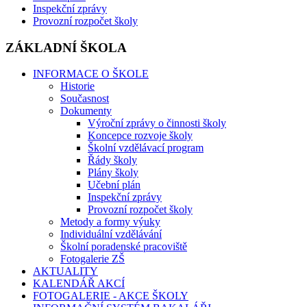
Inspekční zprávy
Provozní rozpočet školy
ZÁKLADNÍ ŠKOLA
INFORMACE O ŠKOLE
Historie
Současnost
Dokumenty
Výroční zprávy o činnosti školy
Koncepce rozvoje školy
Školní vzdělávací program
Řády školy
Plány školy
Učební plán
Inspekční zprávy
Provozní rozpočet školy
Metody a formy výuky
Individuální vzdělávání
Školní poradenské pracoviště
Fotogalerie ZŠ
AKTUALITY
KALENDÁŘ AKCÍ
FOTOGALERIE - AKCE ŠKOLY