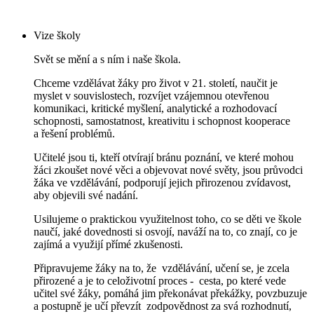
Vize školy
Svět se mění a s ním i naše škola.
Chceme vzdělávat žáky pro život v 21. století, naučit je
myslet v souvislostech, rozvíjet vzájemnou otevřenou
komunikaci, kritické myšlení, analytické a rozhodovací
schopnosti, samostatnost, kreativitu i schopnost kooperace
a řešení problémů.
Učitelé jsou ti, kteří otvírají bránu poznání, ve které mohou
žáci zkoušet nové věci a objevovat nové světy, jsou průvodci
žáka ve vzdělávání, podporují jejich přirozenou zvídavost,
aby objevili své nadání.
Usilujeme o praktickou využitelnost toho, co se děti ve škole
naučí, jaké dovednosti si osvojí, naváží na to, co znají, co je
zajímá a využijí přímé zkušenosti.
Připravujeme žáky na to, že vzdělávání, učení se, je zcela
přirozené a je to celoživotní
proces - cesta, po které vede
učitel své žáky, pomáhá jim překonávat překážky, povzbuzuje
a postupně je učí převzít zodpovědnost za svá rozhodnutí,