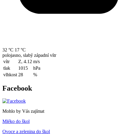
32 °C
17 °C
polojasno, slabý západní vítr
vítr
Z, 4.12
m/s
tlak
1015
hPa
vlhkost
28
%
Facebook
Mohlo by Vás zajímat
Mléko do škol
Ovoce a zelenina do škol