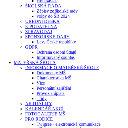
Hope4Kids
ŠKOLSKÁ RADA
Zápisy ze školské rady
volby do ŠR 2024
ÚŘEDNÍ DESKA
E-PODATELNA
ZPRAVODAJ
SPONZORSKÉ DARY
Lesy České republiky
GDPR
Ochrana osobní údajů
Informovaný souhlas
MATEŘSKÁ ŠKOLA
INFORMACE O MATEŘSKÉ ŠKOLE
Dokumenty MŠ
Charakteristika MŠ
Vize
Personální zajištění
Provoz a úplata
Třídy
AKTUALITY
KALENDÁŘ AKCÍ
FOTOGALERIE MŠ
PRO RODIČE
Twigsee - elektronická komunikace