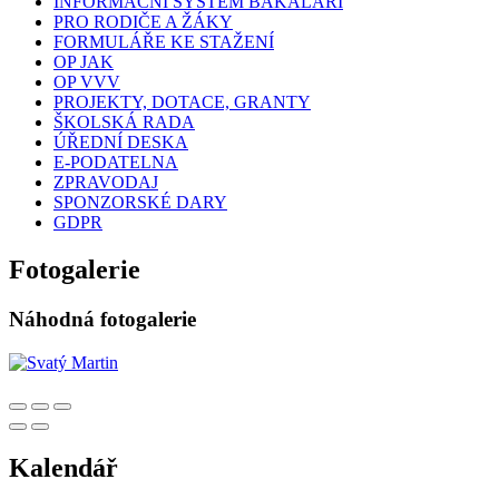
INFORMAČNÍ SYSTÉM BAKALÁŘI
PRO RODIČE A ŽÁKY
FORMULÁŘE KE STAŽENÍ
OP JAK
OP VVV
PROJEKTY, DOTACE, GRANTY
ŠKOLSKÁ RADA
ÚŘEDNÍ DESKA
E-PODATELNA
ZPRAVODAJ
SPONZORSKÉ DARY
GDPR
Fotogalerie
Náhodná fotogalerie
Kalendář