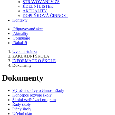
STRAVOVÁNÍ V ZŠ
JÍDELNÍ LÍSTEK
AKTUALITY
DOPLŇKOVÁ ČINNOST
Kontakty
Připravované akce
Aktuality
Formuláře
Bakaláři
Úvodní stránka
ZÁKLADNÍ ŠKOLA
INFORMACE O ŠKOLE
Dokumenty
Dokumenty
Výroční zprávy o činnosti školy
Koncepce rozvoje školy
Školní vzdělávací program
Řády školy
Plány školy
Učební plán