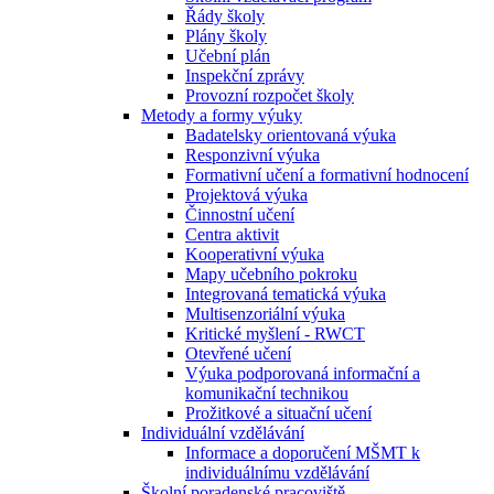
Řády školy
Plány školy
Učební plán
Inspekční zprávy
Provozní rozpočet školy
Metody a formy výuky
Badatelsky orientovaná výuka
Responzivní výuka
Formativní učení a formativní hodnocení
Projektová výuka
Činnostní učení
Centra aktivit
Kooperativní výuka
Mapy učebního pokroku
Integrovaná tematická výuka
Multisenzoriální výuka
Kritické myšlení - RWCT
Otevřené učení
Výuka podporovaná informační a
komunikační technikou
Prožitkové a situační učení
Individuální vzdělávání
Informace a doporučení MŠMT k
individuálnímu vzdělávání
Školní poradenské pracoviště