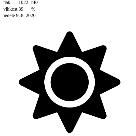
tlak
1022
hPa
vlhkost
39
%
neděle 9. 8. 2026