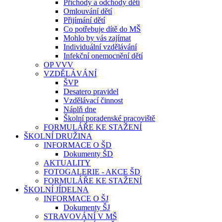
Příchody a odchody dětí
Omlouvání dětí
Přijímání dětí
Co potřebuje dítě do MŠ
Mohlo by vás zajímat
Individuální vzdělávání
Infekční onemocnění dětí
OP VVV
VZDĚLÁVÁNÍ
ŠVP
Desatero pravidel
Vzdělávací činnost
Náplň dne
Školní poradenské pracoviště
FORMULÁŘE KE STAŽENÍ
ŠKOLNÍ DRUŽINA
INFORMACE O ŠD
Dokumenty ŠD
AKTUALITY
FOTOGALERIE - AKCE ŠD
FORMULÁŘE KE STAŽENÍ
ŠKOLNÍ JÍDELNA
INFORMACE O ŠJ
Dokumenty ŠJ
STRAVOVÁNÍ V MŠ