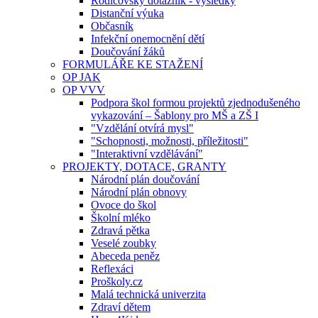
Rodičovský dotazník - výsledky
Distanční výuka
Občasník
Infekční onemocnění dětí
Doučování žáků
FORMULÁŘE KE STAŽENÍ
OP JAK
OP VVV
Podpora škol formou projektů zjednodušeného
vykazování – Šablony pro MŠ a ZŠ I
"Vzdělání otvírá mysl"
"Schopnosti, možnosti, příležitosti"
"Interaktivní vzdělávání"
PROJEKTY, DOTACE, GRANTY
Národní plán doučování
Národní plán obnovy
Ovoce do škol
Školní mléko
Zdravá pětka
Veselé zoubky
Abeceda peněz
Reflexáci
Proškoly.cz
Malá technická univerzita
Zdraví dětem