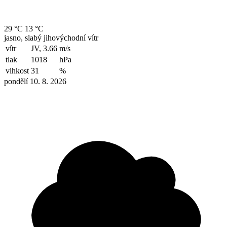
29 °C
13 °C
jasno, slabý jihovýchodní vítr
vítr
JV, 3.66
m/s
tlak
1018
hPa
vlhkost
31
%
pondělí 10. 8. 2026