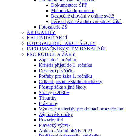
Dokumentace ŠPP
Metodická doporučení
Bezpečné chování v online světě
Péče o fyzické a duševní zdraví žáků
Fotogalerie ZŠ
AKTUALITY
KALENDÁŘ AKCÍ
FOTOGALERIE - AKCE ŠKOLY
INFORMAČNÍ SYSTÉM BAKALÁŘI
PRO RODIČE A ŽÁKY
Zápis do 1. ročníku
Kritéria přijetí do 1. ročníku
Desatero prvňáčka
Potřeby pro žáka 1. ročníku
Odklad povinné školní docházky
Přestup žáka z jiné školy
Strategie 2030+
Tripartity
Prázdniny
Výukové materiály pro domácí procvičování
Zájmové kroužky
Rozvrhy tříd
Plavecký výcvik
Anketa - školní obědy 2023