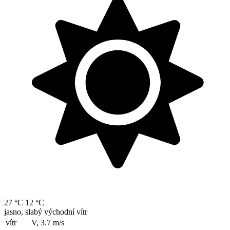
27 °C
12 °C
jasno, slabý východní vítr
vítr
V, 3.7
m/s