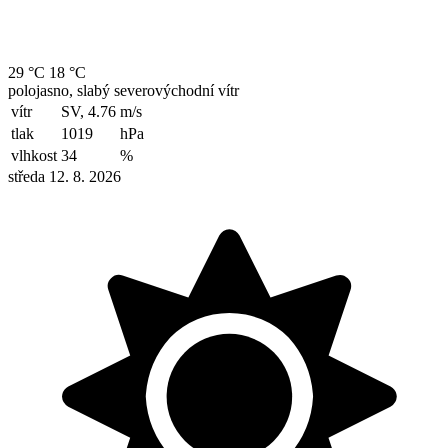
29 °C
18 °C
polojasno, slabý severovýchodní vítr
vítr
SV, 4.76
m/s
tlak
1019
hPa
vlhkost
34
%
středa 12. 8. 2026