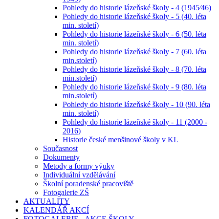
Pohledy do historie lázeňské školy - 4 (1945⁄46)
Pohledy do historie lázeňské školy - 5 (40. léta
min. století)
Pohledy do historie lázeňské školy - 6 (50. léta
min. století)
Pohledy do historie lázeňské školy - 7 (60. léta
min.století)
Pohledy do historie lázeňské školy - 8 (70. léta
min.století)
Pohledy do historie lázeňské školy - 9 (80. léta
min.století)
Pohledy do historie lázeňské školy - 10 (90. léta
min. století)
Pohledy do historie lázeňské školy - 11 (2000 -
2016)
Historie české menšinové školy v KL
Současnost
Dokumenty
Metody a formy výuky
Individuální vzdělávání
Školní poradenské pracoviště
Fotogalerie ZŠ
AKTUALITY
KALENDÁŘ AKCÍ
FOTOGALERIE - AKCE ŠKOLY