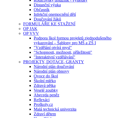
Rodičovský dotazník - výsledky
Distanční výuka
Občasník
Infekční onemocnění dětí
Doučování žáků
FORMULÁŘE KE STAŽENÍ
OP JAK
OP VVV
Podpora škol formou projektů zjednodušeného
vykazování – Šablony pro MŠ a ZŠ I
"Vzdělání otvírá mysl"
"Schopnosti, možnosti, příležitosti"
"Interaktivní vzdělávání"
PROJEKTY, DOTACE, GRANTY
Národní plán doučování
Národní plán obnovy
Ovoce do škol
Školní mléko
Zdravá pětka
Veselé zoubky
Abeceda peněz
Reflexáci
Proškoly.cz
Malá technická univerzita
Zdraví dětem