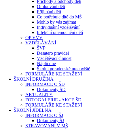
Příchody a odchody dětí
Omlouvání dětí
Přijímání dětí
Co potřebuje dítě do MŠ
Mohlo by vás zajímat
Individuální vzdělávání
Infekční onemocnění dětí
OP VVV
VZDĚLÁVÁNÍ
ŠVP
Desatero pravidel
Vzdělávací činnost
Náplň dne
Školní poradenské pracoviště
FORMULÁŘE KE STAŽENÍ
ŠKOLNÍ DRUŽINA
INFORMACE O ŠD
Dokumenty ŠD
AKTUALITY
FOTOGALERIE - AKCE ŠD
FORMULÁŘE KE STAŽENÍ
ŠKOLNÍ JÍDELNA
INFORMACE O ŠJ
Dokumenty ŠJ
STRAVOVÁNÍ V MŠ