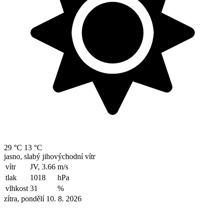
29 °C
13 °C
jasno, slabý jihovýchodní vítr
vítr
JV, 3.66
m/s
tlak
1018
hPa
vlhkost
31
%
zítra, pondělí 10. 8. 2026