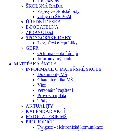
Hope4Kids
ŠKOLSKÁ RADA
Zápisy ze školské rady
volby do ŠR 2024
ÚŘEDNÍ DESKA
E-PODATELNA
ZPRAVODAJ
SPONZORSKÉ DARY
Lesy České republiky
GDPR
Ochrana osobní údajů
Informovaný souhlas
MATEŘSKÁ ŠKOLA
INFORMACE O MATEŘSKÉ ŠKOLE
Dokumenty MŠ
Charakteristika MŠ
Vize
Personální zajištění
Provoz a úplata
Třídy
AKTUALITY
KALENDÁŘ AKCÍ
FOTOGALERIE MŠ
PRO RODIČE
Twigsee - elektronická komunikace