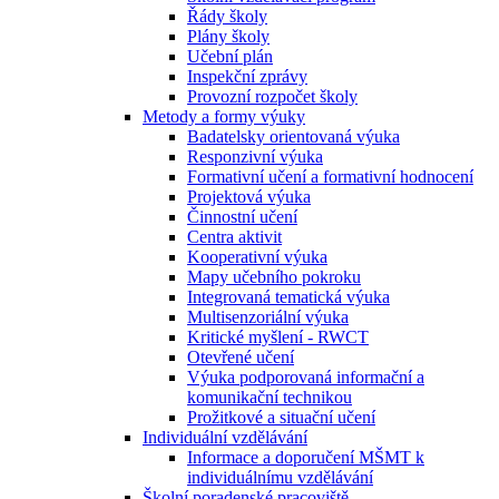
Řády školy
Plány školy
Učební plán
Inspekční zprávy
Provozní rozpočet školy
Metody a formy výuky
Badatelsky orientovaná výuka
Responzivní výuka
Formativní učení a formativní hodnocení
Projektová výuka
Činnostní učení
Centra aktivit
Kooperativní výuka
Mapy učebního pokroku
Integrovaná tematická výuka
Multisenzoriální výuka
Kritické myšlení - RWCT
Otevřené učení
Výuka podporovaná informační a
komunikační technikou
Prožitkové a situační učení
Individuální vzdělávání
Informace a doporučení MŠMT k
individuálnímu vzdělávání
Školní poradenské pracoviště