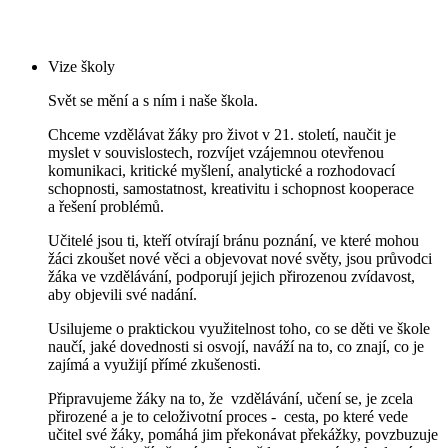
Vize školy
Svět se mění a s ním i naše škola.
Chceme vzdělávat žáky pro život v 21. století, naučit je
myslet v souvislostech, rozvíjet vzájemnou otevřenou
komunikaci, kritické myšlení, analytické a rozhodovací
schopnosti, samostatnost, kreativitu i schopnost kooperace
a řešení problémů.
Učitelé jsou ti, kteří otvírají bránu poznání, ve které mohou
žáci zkoušet nové věci a objevovat nové světy, jsou průvodci
žáka ve vzdělávání, podporují jejich přirozenou zvídavost,
aby objevili své nadání.
Usilujeme o praktickou využitelnost toho, co se děti ve škole
naučí, jaké dovednosti si osvojí, naváží na to, co znají, co je
zajímá a využijí přímé zkušenosti.
Připravujeme žáky na to, že vzdělávání, učení se, je zcela
přirozené a je to celoživotní
proces - cesta, po které vede
učitel své žáky, pomáhá jim překonávat překážky, povzbuzuje