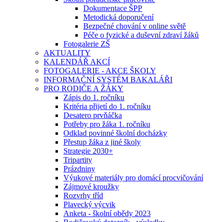
Dokumentace ŠPP
Metodická doporučení
Bezpečné chování v online světě
Péče o fyzické a duševní zdraví žáků
Fotogalerie ZŠ
AKTUALITY
KALENDÁŘ AKCÍ
FOTOGALERIE - AKCE ŠKOLY
INFORMAČNÍ SYSTÉM BAKALÁŘI
PRO RODIČE A ŽÁKY
Zápis do 1. ročníku
Kritéria přijetí do 1. ročníku
Desatero prvňáčka
Potřeby pro žáka 1. ročníku
Odklad povinné školní docházky
Přestup žáka z jiné školy
Strategie 2030+
Tripartity
Prázdniny
Výukové materiály pro domácí procvičování
Zájmové kroužky
Rozvrhy tříd
Plavecký výcvik
Anketa - školní obědy 2023