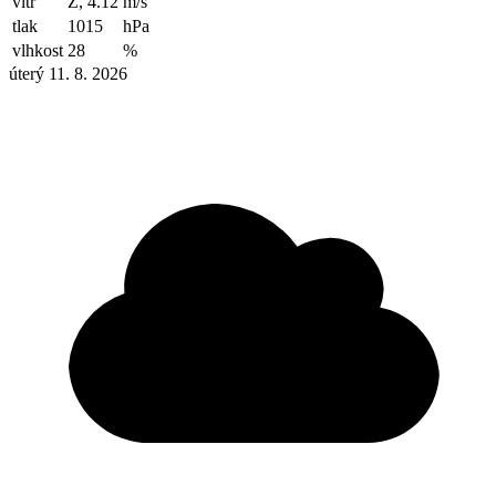
vítr
Z, 4.12
m/s
tlak
1015
hPa
vlhkost
28
%
úterý 11. 8. 2026