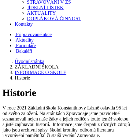
STRAVOVÁNÍ V ZŠ
JÍDELNÍ LÍSTEK
AKTUALITY
DOPLŇKOVÁ ČINNOST
Kontakty
Připravované akce
Aktuality
Formuláře
Bakaláři
Úvodní stránka
ZÁKLADNÍ ŠKOLA
INFORMACE O ŠKOLE
Historie
Historie
V roce 2021 Základní škola Konstantinovy Lázně oslavila 95 let
od svého založení. Na stránkách Zpravodaje jsme pravidelně
seznamovali nejen naše žáky a jejich rodiče s touto téměř stoletou
a jistě zajímavou historií. Informace jsme čerpali z různých zdrojů
jako jsou archivní spisy, školní kroniky, odborná literatura
i vyprávění pamětníků či starší vydání Zpravodaje.