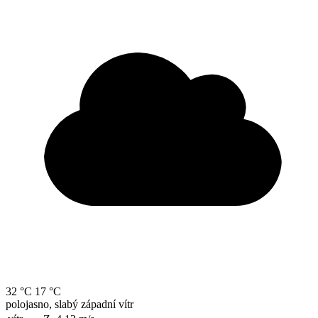
32 °C
17 °C
polojasno, slabý západní vítr