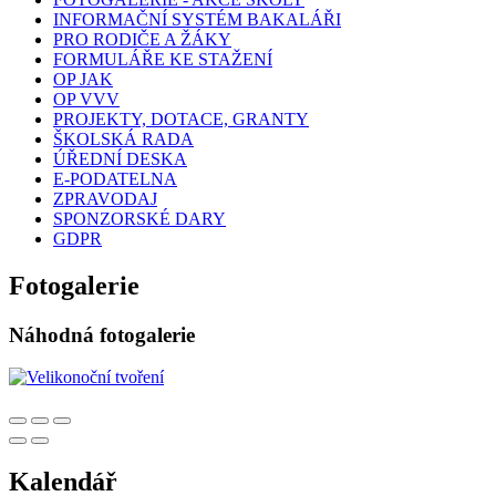
INFORMAČNÍ SYSTÉM BAKALÁŘI
PRO RODIČE A ŽÁKY
FORMULÁŘE KE STAŽENÍ
OP JAK
OP VVV
PROJEKTY, DOTACE, GRANTY
ŠKOLSKÁ RADA
ÚŘEDNÍ DESKA
E-PODATELNA
ZPRAVODAJ
SPONZORSKÉ DARY
GDPR
Fotogalerie
Náhodná fotogalerie
Kalendář