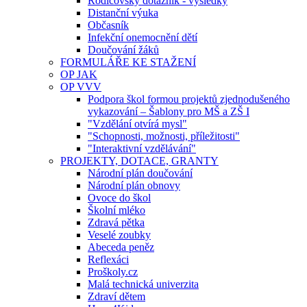
Rodičovský dotazník - výsledky
Distanční výuka
Občasník
Infekční onemocnění dětí
Doučování žáků
FORMULÁŘE KE STAŽENÍ
OP JAK
OP VVV
Podpora škol formou projektů zjednodušeného
vykazování – Šablony pro MŠ a ZŠ I
"Vzdělání otvírá mysl"
"Schopnosti, možnosti, příležitosti"
"Interaktivní vzdělávání"
PROJEKTY, DOTACE, GRANTY
Národní plán doučování
Národní plán obnovy
Ovoce do škol
Školní mléko
Zdravá pětka
Veselé zoubky
Abeceda peněz
Reflexáci
Proškoly.cz
Malá technická univerzita
Zdraví dětem