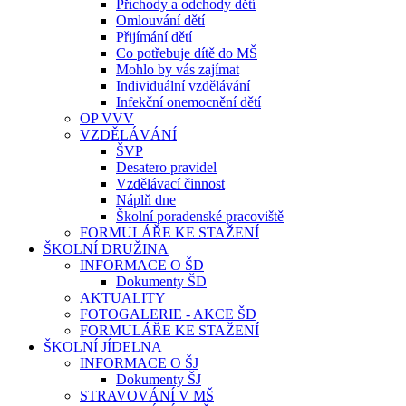
Příchody a odchody dětí
Omlouvání dětí
Přijímání dětí
Co potřebuje dítě do MŠ
Mohlo by vás zajímat
Individuální vzdělávání
Infekční onemocnění dětí
OP VVV
VZDĚLÁVÁNÍ
ŠVP
Desatero pravidel
Vzdělávací činnost
Náplň dne
Školní poradenské pracoviště
FORMULÁŘE KE STAŽENÍ
ŠKOLNÍ DRUŽINA
INFORMACE O ŠD
Dokumenty ŠD
AKTUALITY
FOTOGALERIE - AKCE ŠD
FORMULÁŘE KE STAŽENÍ
ŠKOLNÍ JÍDELNA
INFORMACE O ŠJ
Dokumenty ŠJ
STRAVOVÁNÍ V MŠ