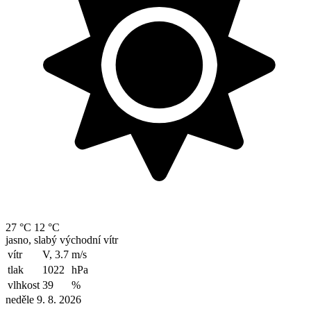
27 °C
12 °C
jasno, slabý východní vítr
vítr
V, 3.7
m/s
tlak
1022
hPa
vlhkost
39
%
neděle 9. 8. 2026