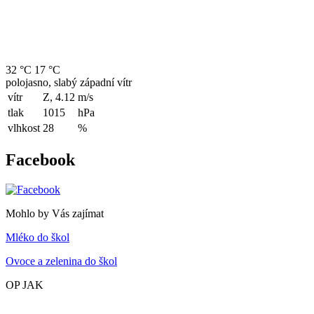
32 °C
17 °C
polojasno, slabý západní vítr
vítr
Z, 4.12
m/s
tlak
1015
hPa
vlhkost
28
%
Facebook
Mohlo by Vás zajímat
Mléko do škol
Ovoce a zelenina do škol
OP JAK