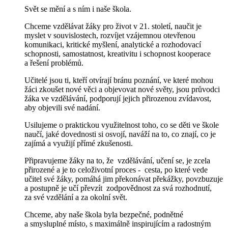
Svět se mění a s ním i naše škola.
Chceme vzdělávat žáky pro život v 21. století, naučit je
myslet v souvislostech, rozvíjet vzájemnou otevřenou
komunikaci, kritické myšlení, analytické a rozhodovací
schopnosti, samostatnost, kreativitu i schopnost kooperace
a řešení problémů.
Učitelé jsou ti, kteří otvírají bránu poznání, ve které mohou
žáci zkoušet nové věci a objevovat nové světy, jsou průvodci
žáka ve vzdělávání, podporují jejich přirozenou zvídavost,
aby objevili své nadání.
Usilujeme o praktickou využitelnost toho, co se děti ve škole
naučí, jaké dovednosti si osvojí, naváží na to, co znají, co je
zajímá a využijí přímé zkušenosti.
Připravujeme žáky na to, že vzdělávání, učení se, je zcela
přirozené a je to celoživotní
proces - cesta, po které vede
učitel své žáky, pomáhá jim překonávat překážky, povzbuzuje
a postupně je učí převzít zodpovědnost za svá rozhodnutí,
za své vzdělání a za okolní svět.
Chceme, aby naše škola byla bezpečné, podnětné
a smysluplné místo, s maximálně inspirujícím a radostným