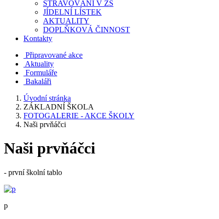
STRAVOVÁNÍ V ZŠ
JÍDELNÍ LÍSTEK
AKTUALITY
DOPLŇKOVÁ ČINNOST
Kontakty
Připravované akce
Aktuality
Formuláře
Bakaláři
Úvodní stránka
ZÁKLADNÍ ŠKOLA
FOTOGALERIE - AKCE ŠKOLY
Naši prvňáčci
Naši prvňáčci
- první školní tablo
p