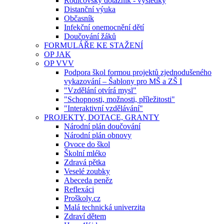
Rodičovský dotazník - výsledky
Distanční výuka
Občasník
Infekční onemocnění dětí
Doučování žáků
FORMULÁŘE KE STAŽENÍ
OP JAK
OP VVV
Podpora škol formou projektů zjednodušeného
vykazování – Šablony pro MŠ a ZŠ I
"Vzdělání otvírá mysl"
"Schopnosti, možnosti, příležitosti"
"Interaktivní vzdělávání"
PROJEKTY, DOTACE, GRANTY
Národní plán doučování
Národní plán obnovy
Ovoce do škol
Školní mléko
Zdravá pětka
Veselé zoubky
Abeceda peněz
Reflexáci
Proškoly.cz
Malá technická univerzita
Zdraví dětem