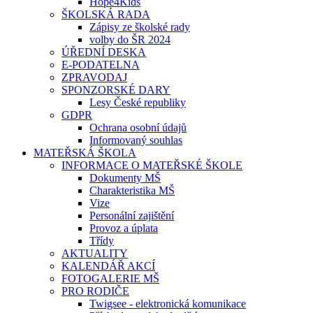
Hope4Kids
ŠKOLSKÁ RADA
Zápisy ze školské rady
volby do ŠR 2024
ÚŘEDNÍ DESKA
E-PODATELNA
ZPRAVODAJ
SPONZORSKÉ DARY
Lesy České republiky
GDPR
Ochrana osobní údajů
Informovaný souhlas
MATEŘSKÁ ŠKOLA
INFORMACE O MATEŘSKÉ ŠKOLE
Dokumenty MŠ
Charakteristika MŠ
Vize
Personální zajištění
Provoz a úplata
Třídy
AKTUALITY
KALENDÁŘ AKCÍ
FOTOGALERIE MŠ
PRO RODIČE
Twigsee - elektronická komunikace