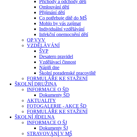
Příchody a odchody dětí
Omlouvání dětí
Přijímání dětí
Co potřebuje dítě do MŠ
Mohlo by vás zajímat
Individuální vzdělávání
Infekční onemocnění dětí
OP VVV
VZDĚLÁVÁNÍ
ŠVP
Desatero pravidel
Vzdělávací činnost
Náplň dne
Školní poradenské pracoviště
FORMULÁŘE KE STAŽENÍ
ŠKOLNÍ DRUŽINA
INFORMACE O ŠD
Dokumenty ŠD
AKTUALITY
FOTOGALERIE - AKCE ŠD
FORMULÁŘE KE STAŽENÍ
ŠKOLNÍ JÍDELNA
INFORMACE O ŠJ
Dokumenty ŠJ
STRAVOVÁNÍ V MŠ