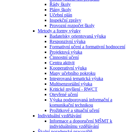
Řády školy
Plány školy
Učební plán
Inspekční zprávy
Provozní rozpočet školy
Metody a formy výuky
Badatelsky orientovaná výuka
Responzivní výuka
Formativní učení a formativní hodnocení
Projektová výuka
Činnostní učení
Centra aktivit
Kooperativní výuka
Mapy učebního pokroku
Integrovaná tematická výuka
Multisenzoriální výuka
Kritické myšlení - RWCT
Otevřené učení
Výuka podporovaná informační a
komunikační technikou
Prožitkové a situační učení
Individuální vzdělávání
Informace a doporučení MŠMT k
individuálnímu vzdělávání
Školní poradenské pracoviště