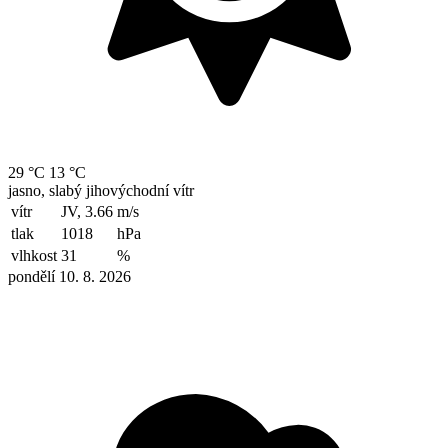
29 °C
13 °C
jasno, slabý jihovýchodní vítr
vítr
JV, 3.66
m/s
tlak
1018
hPa
vlhkost
31
%
pondělí 10. 8. 2026