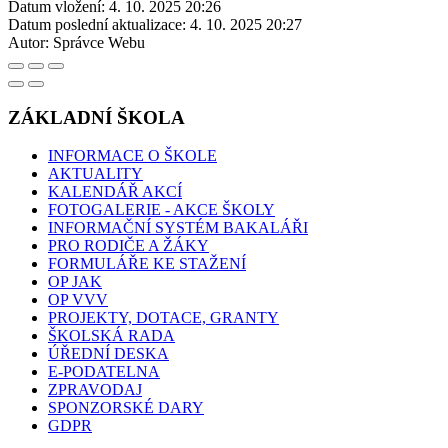
Datum vložení:
4. 10. 2025 20:26
Datum poslední aktualizace:
4. 10. 2025 20:27
Autor:
Správce Webu
ZÁKLADNÍ ŠKOLA
INFORMACE O ŠKOLE
AKTUALITY
KALENDÁŘ AKCÍ
FOTOGALERIE - AKCE ŠKOLY
INFORMAČNÍ SYSTÉM BAKALÁŘI
PRO RODIČE A ŽÁKY
FORMULÁŘE KE STAŽENÍ
OP JAK
OP VVV
PROJEKTY, DOTACE, GRANTY
ŠKOLSKÁ RADA
ÚŘEDNÍ DESKA
E-PODATELNA
ZPRAVODAJ
SPONZORSKÉ DARY
GDPR