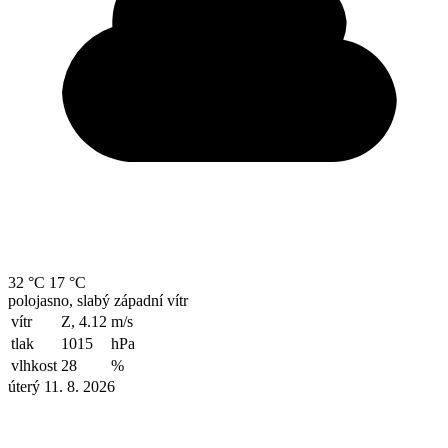
32 °C
17 °C
polojasno, slabý západní vítr
vítr
Z, 4.12
m/s
tlak
1015
hPa
vlhkost
28
%
úterý 11. 8. 2026