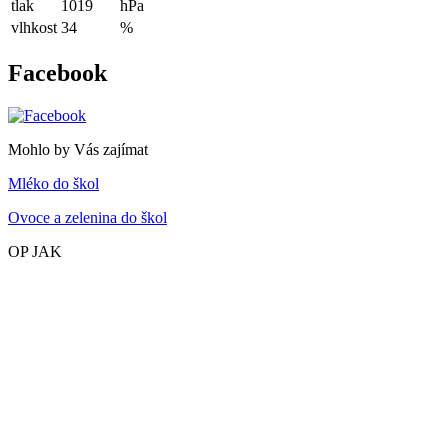
tlak
1019
hPa
vlhkost
34
%
Facebook
Mohlo by Vás zajímat
Mléko do škol
Ovoce a zelenina do škol
OP JAK