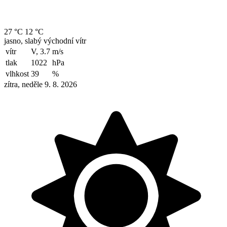
27 °C
12 °C
jasno, slabý východní vítr
vítr
V, 3.7
m/s
tlak
1022
hPa
vlhkost
39
%
zítra, neděle 9. 8. 2026