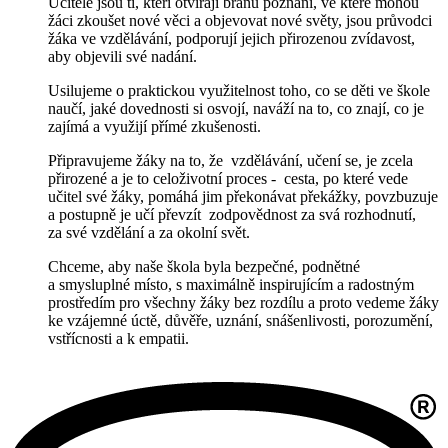
Učitelé jsou ti, kteří otvírají bránu poznání, ve které mohou
žáci zkoušet nové věci a objevovat nové světy, jsou průvodci
žáka ve vzdělávání, podporují jejich přirozenou zvídavost,
aby objevili své nadání.
Usilujeme o praktickou využitelnost toho, co se děti ve škole
naučí, jaké dovednosti si osvojí, naváží na to, co znají, co je
zajímá a využijí přímé zkušenosti.
Připravujeme žáky na to, že vzdělávání, učení se, je zcela
přirozené a je to celoživotní
proces - cesta, po které vede
učitel své žáky, pomáhá jim překonávat překážky, povzbuzuje
a postupně je učí převzít zodpovědnost za svá rozhodnutí,
za své vzdělání a za okolní svět.
Chceme, aby naše škola byla bezpečné, podnětné
a smysluplné místo, s maximálně inspirujícím a radostným
prostředím pro všechny žáky bez rozdílu a proto vedeme žáky
ke vzájemné úctě, důvěře, uznání, snášenlivosti, porozumění,
vstřícnosti a k empatii.