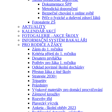
Dokumentace ŠPP
Metodická doporučení
Bezpečné chování v online světě
Péče o fyzické a duševní zdraví žáků
Fotogalerie ZŠ
AKTUALITY
KALENDÁŘ AKCÍ
FOTOGALERIE - AKCE ŠKOLY
INFORMAČNÍ SYSTÉM BAKALÁŘI
PRO RODIČE A ŽÁKY
Zápis do 1. ročníku
Kritéria přijetí do 1. ročníku
Desatero prvňáčka
Potřeby pro žáka 1. ročníku
Odklad povinné školní docházky
Přestup žáka z jiné školy
Strategie 2030+
Tripartity
Prázdniny
Výukové materiály pro domácí procvičování
Zájmové kroužky
Rozvrhy tříd
Plavecký výcvik
Anketa - školní obědy 2023