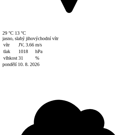
29 °C
13 °C
jasno, slabý jihovýchodní vítr
vítr
JV, 3.66
m/s
tlak
1018
hPa
vlhkost
31
%
pondělí 10. 8. 2026