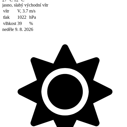
jasno, slabý východní vítr
vítr
V, 3.7
m/s
tlak
1022
hPa
vlhkost
39
%
neděle 9. 8. 2026