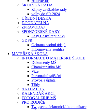
Hope4Kids
ŠKOLSKÁ RADA
Zápisy ze školské rady
volby do ŠR 2024
ÚŘEDNÍ DESKA
E-PODATELNA
ZPRAVODAJ
SPONZORSKÉ DARY
Lesy České republiky
GDPR
Ochrana osobní údajů
Informovaný souhlas
MATEŘSKÁ ŠKOLA
INFORMACE O MATEŘSKÉ ŠKOLE
Dokumenty MŠ
Charakteristika MŠ
Vize
Personální zajištění
Provoz a úplata
Třídy
AKTUALITY
KALENDÁŘ AKCÍ
FOTOGALERIE MŠ
PRO RODIČE
Twigsee - elektronická komunikace