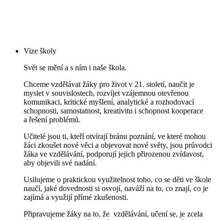
Vize školy
Svět se mění a s ním i naše škola.
Chceme vzdělávat žáky pro život v 21. století, naučit je
myslet v souvislostech, rozvíjet vzájemnou otevřenou
komunikaci, kritické myšlení, analytické a rozhodovací
schopnosti, samostatnost, kreativitu i schopnost kooperace
a řešení problémů.
Učitelé jsou ti, kteří otvírají bránu poznání, ve které mohou
žáci zkoušet nové věci a objevovat nové světy, jsou průvodci
žáka ve vzdělávání, podporují jejich přirozenou zvídavost,
aby objevili své nadání.
Usilujeme o praktickou využitelnost toho, co se děti ve škole
naučí, jaké dovednosti si osvojí, naváží na to, co znají, co je
zajímá a využijí přímé zkušenosti.
Připravujeme žáky na to, že vzdělávání, učení se, je zcela