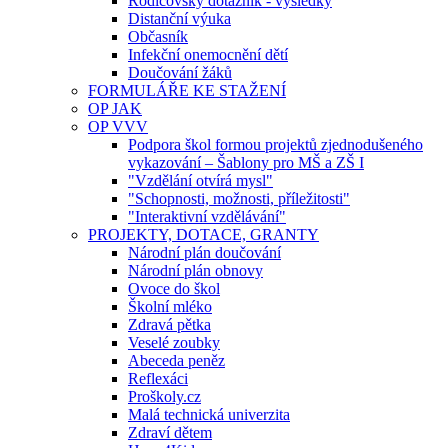
Rodičovský dotazník - výsledky
Distanční výuka
Občasník
Infekční onemocnění dětí
Doučování žáků
FORMULÁŘE KE STAŽENÍ
OP JAK
OP VVV
Podpora škol formou projektů zjednodušeného
vykazování – Šablony pro MŠ a ZŠ I
"Vzdělání otvírá mysl"
"Schopnosti, možnosti, příležitosti"
"Interaktivní vzdělávání"
PROJEKTY, DOTACE, GRANTY
Národní plán doučování
Národní plán obnovy
Ovoce do škol
Školní mléko
Zdravá pětka
Veselé zoubky
Abeceda peněz
Reflexáci
Proškoly.cz
Malá technická univerzita
Zdraví dětem