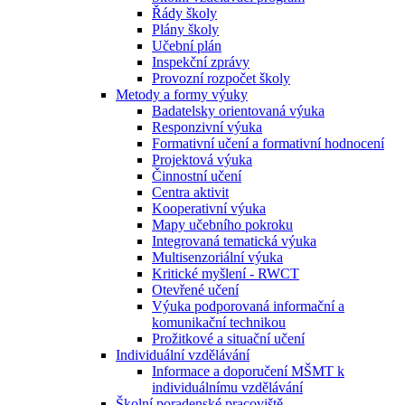
Řády školy
Plány školy
Učební plán
Inspekční zprávy
Provozní rozpočet školy
Metody a formy výuky
Badatelsky orientovaná výuka
Responzivní výuka
Formativní učení a formativní hodnocení
Projektová výuka
Činnostní učení
Centra aktivit
Kooperativní výuka
Mapy učebního pokroku
Integrovaná tematická výuka
Multisenzoriální výuka
Kritické myšlení - RWCT
Otevřené učení
Výuka podporovaná informační a
komunikační technikou
Prožitkové a situační učení
Individuální vzdělávání
Informace a doporučení MŠMT k
individuálnímu vzdělávání
Školní poradenské pracoviště