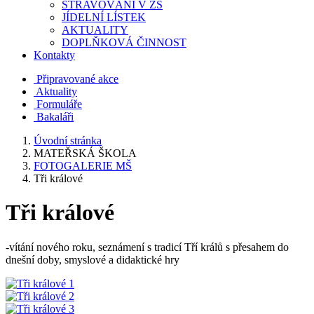
STRAVOVÁNÍ V ZŠ
JÍDELNÍ LÍSTEK
AKTUALITY
DOPLŇKOVÁ ČINNOST
Kontakty
Připravované akce
Aktuality
Formuláře
Bakaláři
Úvodní stránka
MATEŘSKÁ ŠKOLA
FOTOGALERIE MŠ
Tři králové
Tři králové
-vítání nového roku, seznámení s tradicí Tří králů s přesahem do
dnešní doby, smyslové a didaktické hry