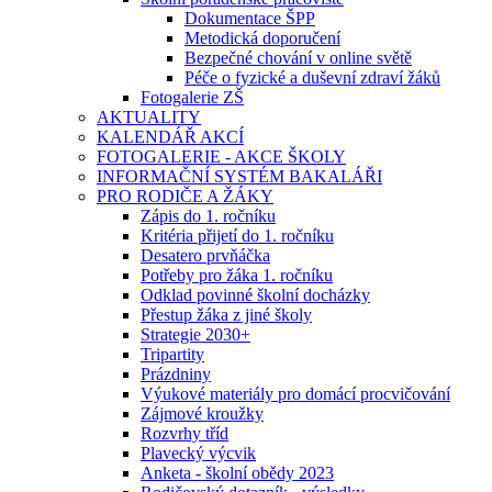
Dokumentace ŠPP
Metodická doporučení
Bezpečné chování v online světě
Péče o fyzické a duševní zdraví žáků
Fotogalerie ZŠ
AKTUALITY
KALENDÁŘ AKCÍ
FOTOGALERIE - AKCE ŠKOLY
INFORMAČNÍ SYSTÉM BAKALÁŘI
PRO RODIČE A ŽÁKY
Zápis do 1. ročníku
Kritéria přijetí do 1. ročníku
Desatero prvňáčka
Potřeby pro žáka 1. ročníku
Odklad povinné školní docházky
Přestup žáka z jiné školy
Strategie 2030+
Tripartity
Prázdniny
Výukové materiály pro domácí procvičování
Zájmové kroužky
Rozvrhy tříd
Plavecký výcvik
Anketa - školní obědy 2023