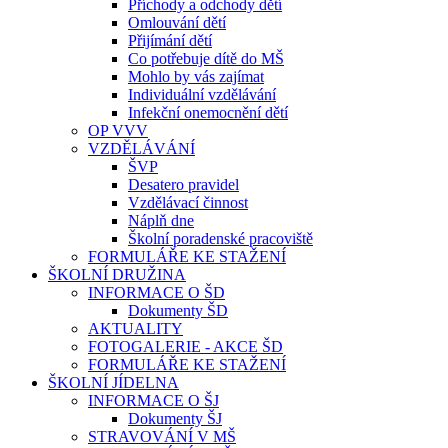
Příchody a odchody dětí
Omlouvání dětí
Přijímání dětí
Co potřebuje dítě do MŠ
Mohlo by vás zajímat
Individuální vzdělávání
Infekční onemocnění dětí
OP VVV
VZDĚLÁVÁNÍ
ŠVP
Desatero pravidel
Vzdělávací činnost
Náplň dne
Školní poradenské pracoviště
FORMULÁŘE KE STAŽENÍ
ŠKOLNÍ DRUŽINA
INFORMACE O ŠD
Dokumenty ŠD
AKTUALITY
FOTOGALERIE - AKCE ŠD
FORMULÁŘE KE STAŽENÍ
ŠKOLNÍ JÍDELNA
INFORMACE O ŠJ
Dokumenty ŠJ
STRAVOVÁNÍ V MŠ