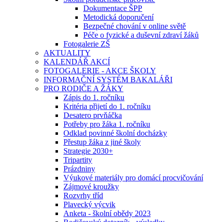
Dokumentace ŠPP
Metodická doporučení
Bezpečné chování v online světě
Péče o fyzické a duševní zdraví žáků
Fotogalerie ZŠ
AKTUALITY
KALENDÁŘ AKCÍ
FOTOGALERIE - AKCE ŠKOLY
INFORMAČNÍ SYSTÉM BAKALÁŘI
PRO RODIČE A ŽÁKY
Zápis do 1. ročníku
Kritéria přijetí do 1. ročníku
Desatero prvňáčka
Potřeby pro žáka 1. ročníku
Odklad povinné školní docházky
Přestup žáka z jiné školy
Strategie 2030+
Tripartity
Prázdniny
Výukové materiály pro domácí procvičování
Zájmové kroužky
Rozvrhy tříd
Plavecký výcvik
Anketa - školní obědy 2023