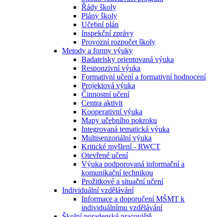
Řády školy
Plány školy
Učební plán
Inspekční zprávy
Provozní rozpočet školy
Metody a formy výuky
Badatelsky orientovaná výuka
Responzivní výuka
Formativní učení a formativní hodnocení
Projektová výuka
Činnostní učení
Centra aktivit
Kooperativní výuka
Mapy učebního pokroku
Integrovaná tematická výuka
Multisenzoriální výuka
Kritické myšlení - RWCT
Otevřené učení
Výuka podporovaná informační a
komunikační technikou
Prožitkové a situační učení
Individuální vzdělávání
Informace a doporučení MŠMT k
individuálnímu vzdělávání
Školní poradenské pracoviště