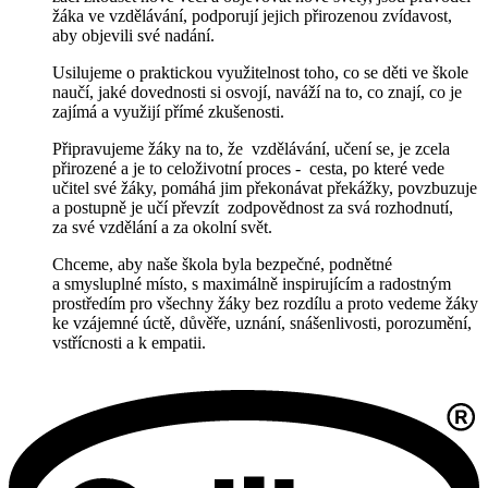
žáka ve vzdělávání, podporují jejich přirozenou zvídavost,
aby objevili své nadání.
Usilujeme o praktickou využitelnost toho, co se děti ve škole
naučí, jaké dovednosti si osvojí, naváží na to, co znají, co je
zajímá a využijí přímé zkušenosti.
Připravujeme žáky na to, že vzdělávání, učení se, je zcela
přirozené a je to celoživotní
proces - cesta, po které vede
učitel své žáky, pomáhá jim překonávat překážky, povzbuzuje
a postupně je učí převzít zodpovědnost za svá rozhodnutí,
za své vzdělání a za okolní svět.
Chceme, aby naše škola byla bezpečné, podnětné
a smysluplné místo, s maximálně inspirujícím a radostným
prostředím pro všechny žáky bez rozdílu a proto vedeme žáky
ke vzájemné úctě, důvěře, uznání, snášenlivosti, porozumění,
vstřícnosti a k empatii.