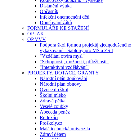
Rodičovský dotazník - výsledky
Distanční výuka
Občasník
Infekční onemocnění dětí
Doučování žáků
FORMULÁŘE KE STAŽENÍ
OP JAK
OP VVV
Podpora škol formou projektů zjednodušeného
vykazování – Šablony pro MŠ a ZŠ I
"Vzdělání otvírá mysl"
"Schopnosti, možnosti, příležitosti"
"Interaktivní vzdělávání"
PROJEKTY, DOTACE, GRANTY
Národní plán doučování
Národní plán obnovy
Ovoce do škol
Školní mléko
Zdravá pětka
Veselé zoubky
Abeceda peněz
Reflexáci
Proškoly.cz
Malá technická univerzita
Zdraví dětem