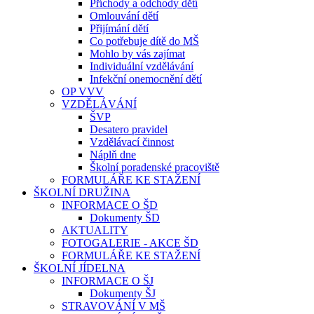
Příchody a odchody dětí
Omlouvání dětí
Přijímání dětí
Co potřebuje dítě do MŠ
Mohlo by vás zajímat
Individuální vzdělávání
Infekční onemocnění dětí
OP VVV
VZDĚLÁVÁNÍ
ŠVP
Desatero pravidel
Vzdělávací činnost
Náplň dne
Školní poradenské pracoviště
FORMULÁŘE KE STAŽENÍ
ŠKOLNÍ DRUŽINA
INFORMACE O ŠD
Dokumenty ŠD
AKTUALITY
FOTOGALERIE - AKCE ŠD
FORMULÁŘE KE STAŽENÍ
ŠKOLNÍ JÍDELNA
INFORMACE O ŠJ
Dokumenty ŠJ
STRAVOVÁNÍ V MŠ