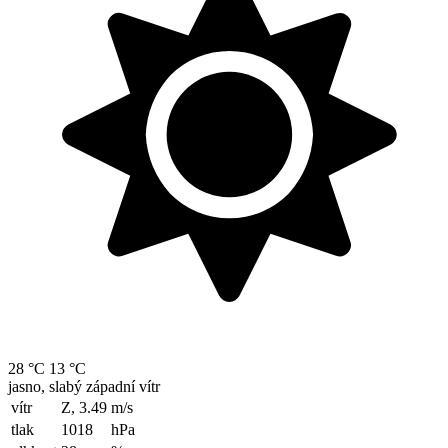
28 °C
13 °C
jasno, slabý západní vítr
vítr
Z, 3.49
m/s
tlak
1018
hPa