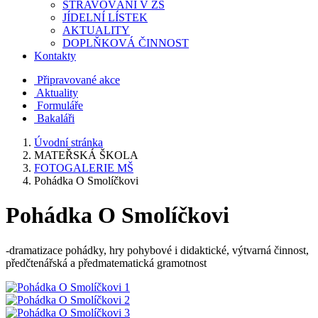
STRAVOVÁNÍ V ZŠ
JÍDELNÍ LÍSTEK
AKTUALITY
DOPLŇKOVÁ ČINNOST
Kontakty
Připravované akce
Aktuality
Formuláře
Bakaláři
Úvodní stránka
MATEŘSKÁ ŠKOLA
FOTOGALERIE MŠ
Pohádka O Smolíčkovi
Pohádka O Smolíčkovi
-dramatizace pohádky, hry pohybové i didaktické, výtvarná činnost,
předčtenářská a předmatematická gramotnost