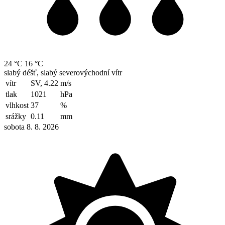
24 °C
16 °C
slabý déšť, slabý severovýchodní vítr
vítr
SV, 4.22
m/s
tlak
1021
hPa
vlhkost
37
%
srážky
0.11
mm
sobota 8. 8. 2026