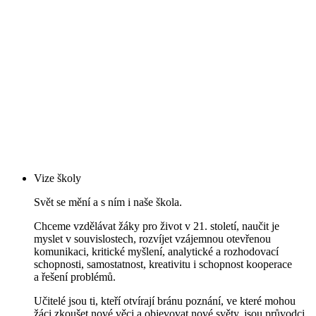
Vize školy
Svět se mění a s ním i naše škola.
Chceme vzdělávat žáky pro život v 21. století, naučit je
myslet v souvislostech, rozvíjet vzájemnou otevřenou
komunikaci, kritické myšlení, analytické a rozhodovací
schopnosti, samostatnost, kreativitu i schopnost kooperace
a řešení problémů.
Učitelé jsou ti, kteří otvírají bránu poznání, ve které mohou
žáci zkoušet nové věci a objevovat nové světy, jsou průvodci