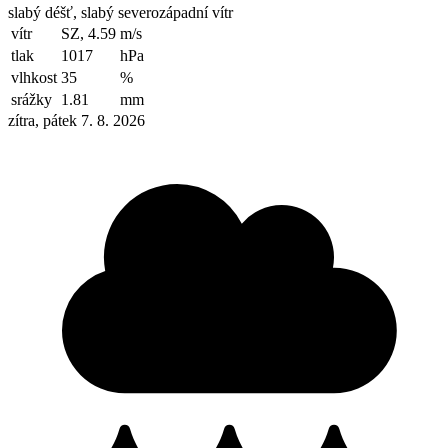
slabý déšť, slabý severozápadní vítr
vítr
SZ, 4.59
m/s
tlak
1017
hPa
vlhkost
35
%
srážky
1.81
mm
zítra, pátek 7. 8. 2026