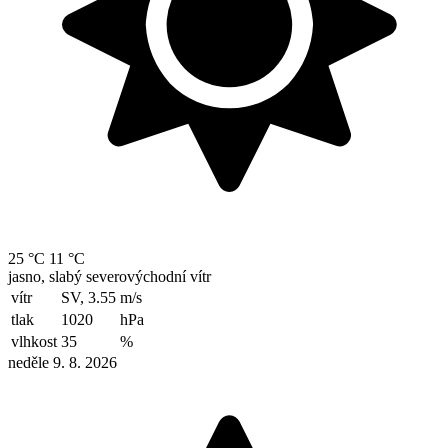
25 °C
11 °C
jasno, slabý severovýchodní vítr
vítr
SV, 3.55
m/s
tlak
1020
hPa
vlhkost
35
%
neděle 9. 8. 2026