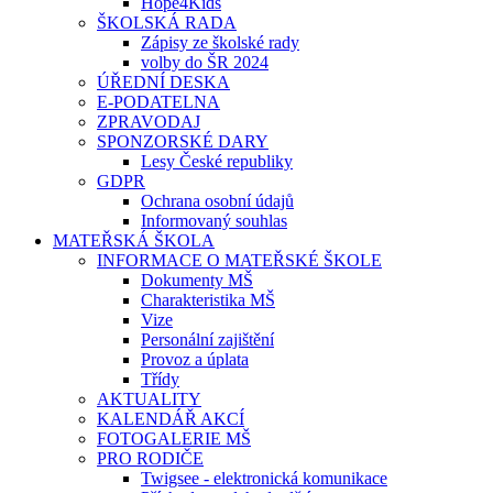
Hope4Kids
ŠKOLSKÁ RADA
Zápisy ze školské rady
volby do ŠR 2024
ÚŘEDNÍ DESKA
E-PODATELNA
ZPRAVODAJ
SPONZORSKÉ DARY
Lesy České republiky
GDPR
Ochrana osobní údajů
Informovaný souhlas
MATEŘSKÁ ŠKOLA
INFORMACE O MATEŘSKÉ ŠKOLE
Dokumenty MŠ
Charakteristika MŠ
Vize
Personální zajištění
Provoz a úplata
Třídy
AKTUALITY
KALENDÁŘ AKCÍ
FOTOGALERIE MŠ
PRO RODIČE
Twigsee - elektronická komunikace