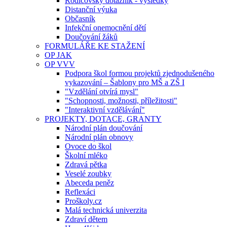
Rodičovský dotazník - výsledky
Distanční výuka
Občasník
Infekční onemocnění dětí
Doučování žáků
FORMULÁŘE KE STAŽENÍ
OP JAK
OP VVV
Podpora škol formou projektů zjednodušeného
vykazování – Šablony pro MŠ a ZŠ I
"Vzdělání otvírá mysl"
"Schopnosti, možnosti, příležitosti"
"Interaktivní vzdělávání"
PROJEKTY, DOTACE, GRANTY
Národní plán doučování
Národní plán obnovy
Ovoce do škol
Školní mléko
Zdravá pětka
Veselé zoubky
Abeceda peněz
Reflexáci
Proškoly.cz
Malá technická univerzita
Zdraví dětem