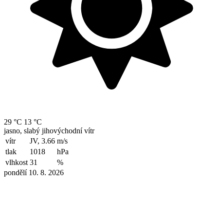
29 °C
13 °C
jasno, slabý jihovýchodní vítr
vítr
JV, 3.66
m/s
tlak
1018
hPa
vlhkost
31
%
pondělí 10. 8. 2026