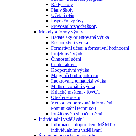
Řády školy
Plány školy
Učební plán
Inspekční zprávy
Provozní rozpočet školy
Metody a formy výuky
Badatelsky orientovaná výuka
Responzivní výuka
Formativní učení a formativní hodnocení
Projektová výuka
Činnostní učení
Centra aktivit
Kooperativní výuka
Mapy učebního pokroku
Integrovaná tematická výuka
Multisenzoriální výuka
Kritické myšlení - RWCT
Otevřené učení
Výuka podporovaná informační a
komunikační technikou
Prožitkové a situační učení
Individuální vzdělávání
Informace a doporučení MŠMT k
individuálnímu vzdělávání
Školní poradenské pracoviště