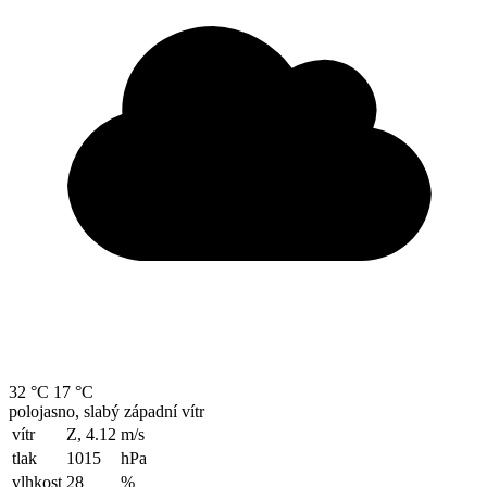
32 °C
17 °C
polojasno, slabý západní vítr
vítr
Z, 4.12
m/s
tlak
1015
hPa
vlhkost
28
%