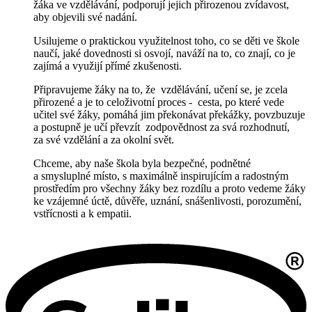
žáka ve vzdělávání, podporují jejich přirozenou zvídavost,
aby objevili své nadání.
Usilujeme o praktickou využitelnost toho, co se děti ve škole
naučí, jaké dovednosti si osvojí, naváží na to, co znají, co je
zajímá a využijí přímé zkušenosti.
Připravujeme žáky na to, že vzdělávání, učení se, je zcela
přirozené a je to celoživotní
proces - cesta, po které vede
učitel své žáky, pomáhá jim překonávat překážky, povzbuzuje
a postupně je učí převzít zodpovědnost za svá rozhodnutí,
za své vzdělání a za okolní svět.
Chceme, aby naše škola byla bezpečné, podnětné
a smysluplné místo, s maximálně inspirujícím a radostným
prostředím pro všechny žáky bez rozdílu a proto vedeme žáky
ke vzájemné úctě, důvěře, uznání, snášenlivosti, porozumění,
vstřícnosti a k empatii.