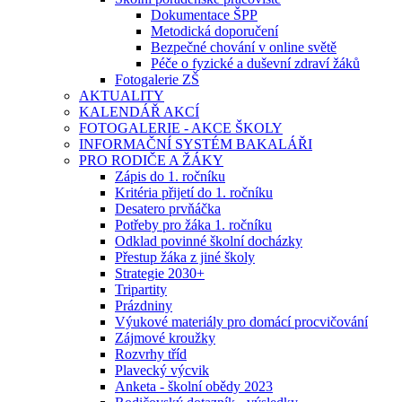
Dokumentace ŠPP
Metodická doporučení
Bezpečné chování v online světě
Péče o fyzické a duševní zdraví žáků
Fotogalerie ZŠ
AKTUALITY
KALENDÁŘ AKCÍ
FOTOGALERIE - AKCE ŠKOLY
INFORMAČNÍ SYSTÉM BAKALÁŘI
PRO RODIČE A ŽÁKY
Zápis do 1. ročníku
Kritéria přijetí do 1. ročníku
Desatero prvňáčka
Potřeby pro žáka 1. ročníku
Odklad povinné školní docházky
Přestup žáka z jiné školy
Strategie 2030+
Tripartity
Prázdniny
Výukové materiály pro domácí procvičování
Zájmové kroužky
Rozvrhy tříd
Plavecký výcvik
Anketa - školní obědy 2023