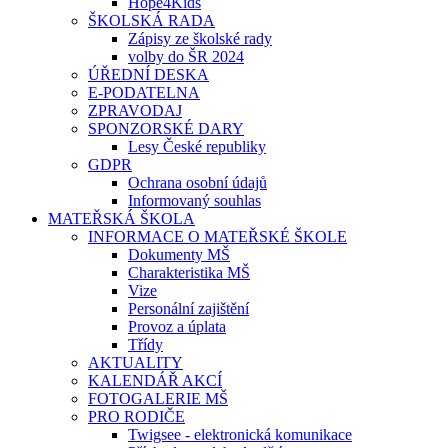
Hope4Kids
ŠKOLSKÁ RADA
Zápisy ze školské rady
volby do ŠR 2024
ÚŘEDNÍ DESKA
E-PODATELNA
ZPRAVODAJ
SPONZORSKÉ DARY
Lesy České republiky
GDPR
Ochrana osobní údajů
Informovaný souhlas
MATEŘSKÁ ŠKOLA
INFORMACE O MATEŘSKÉ ŠKOLE
Dokumenty MŠ
Charakteristika MŠ
Vize
Personální zajištění
Provoz a úplata
Třídy
AKTUALITY
KALENDÁŘ AKCÍ
FOTOGALERIE MŠ
PRO RODIČE
Twigsee - elektronická komunikace