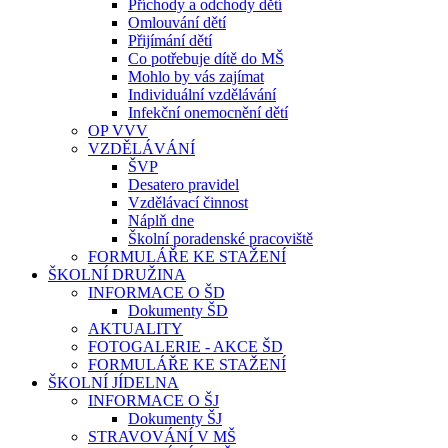
Příchody a odchody dětí
Omlouvání dětí
Přijímání dětí
Co potřebuje dítě do MŠ
Mohlo by vás zajímat
Individuální vzdělávání
Infekční onemocnění dětí
OP VVV
VZDĚLÁVÁNÍ
ŠVP
Desatero pravidel
Vzdělávací činnost
Náplň dne
Školní poradenské pracoviště
FORMULÁŘE KE STAŽENÍ
ŠKOLNÍ DRUŽINA
INFORMACE O ŠD
Dokumenty ŠD
AKTUALITY
FOTOGALERIE - AKCE ŠD
FORMULÁŘE KE STAŽENÍ
ŠKOLNÍ JÍDELNA
INFORMACE O ŠJ
Dokumenty ŠJ
STRAVOVÁNÍ V MŠ