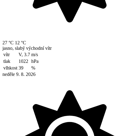
27 °C
12 °C
jasno, slabý východní vítr
vítr
V, 3.7
m/s
tlak
1022
hPa
vlhkost
39
%
neděle 9. 8. 2026