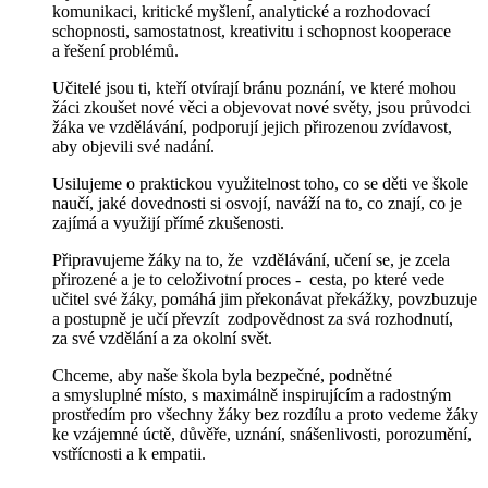
komunikaci, kritické myšlení, analytické a rozhodovací
schopnosti, samostatnost, kreativitu i schopnost kooperace
a řešení problémů.
Učitelé jsou ti, kteří otvírají bránu poznání, ve které mohou
žáci zkoušet nové věci a objevovat nové světy, jsou průvodci
žáka ve vzdělávání, podporují jejich přirozenou zvídavost,
aby objevili své nadání.
Usilujeme o praktickou využitelnost toho, co se děti ve škole
naučí, jaké dovednosti si osvojí, naváží na to, co znají, co je
zajímá a využijí přímé zkušenosti.
Připravujeme žáky na to, že vzdělávání, učení se, je zcela
přirozené a je to celoživotní
proces - cesta, po které vede
učitel své žáky, pomáhá jim překonávat překážky, povzbuzuje
a postupně je učí převzít zodpovědnost za svá rozhodnutí,
za své vzdělání a za okolní svět.
Chceme, aby naše škola byla bezpečné, podnětné
a smysluplné místo, s maximálně inspirujícím a radostným
prostředím pro všechny žáky bez rozdílu a proto vedeme žáky
ke vzájemné úctě, důvěře, uznání, snášenlivosti, porozumění,
vstřícnosti a k empatii.