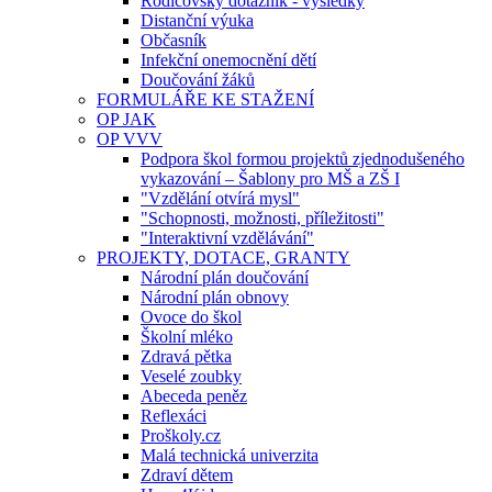
Rodičovský dotazník - výsledky
Distanční výuka
Občasník
Infekční onemocnění dětí
Doučování žáků
FORMULÁŘE KE STAŽENÍ
OP JAK
OP VVV
Podpora škol formou projektů zjednodušeného
vykazování – Šablony pro MŠ a ZŠ I
"Vzdělání otvírá mysl"
"Schopnosti, možnosti, příležitosti"
"Interaktivní vzdělávání"
PROJEKTY, DOTACE, GRANTY
Národní plán doučování
Národní plán obnovy
Ovoce do škol
Školní mléko
Zdravá pětka
Veselé zoubky
Abeceda peněz
Reflexáci
Proškoly.cz
Malá technická univerzita
Zdraví dětem