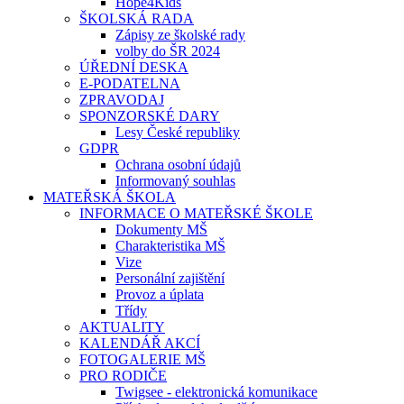
Hope4Kids
ŠKOLSKÁ RADA
Zápisy ze školské rady
volby do ŠR 2024
ÚŘEDNÍ DESKA
E-PODATELNA
ZPRAVODAJ
SPONZORSKÉ DARY
Lesy České republiky
GDPR
Ochrana osobní údajů
Informovaný souhlas
MATEŘSKÁ ŠKOLA
INFORMACE O MATEŘSKÉ ŠKOLE
Dokumenty MŠ
Charakteristika MŠ
Vize
Personální zajištění
Provoz a úplata
Třídy
AKTUALITY
KALENDÁŘ AKCÍ
FOTOGALERIE MŠ
PRO RODIČE
Twigsee - elektronická komunikace