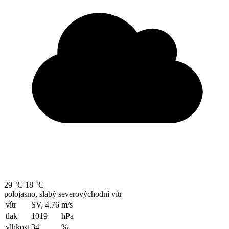
29 °C
18 °C
polojasno, slabý severovýchodní vítr
vítr
SV, 4.76
m/s
tlak
1019
hPa
vlhkost
34
%