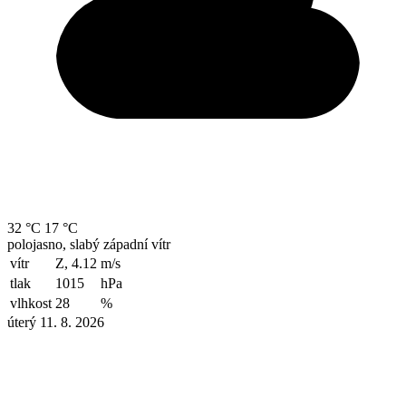
32 °C
17 °C
polojasno, slabý západní vítr
vítr
Z, 4.12
m/s
tlak
1015
hPa
vlhkost
28
%
úterý 11. 8. 2026