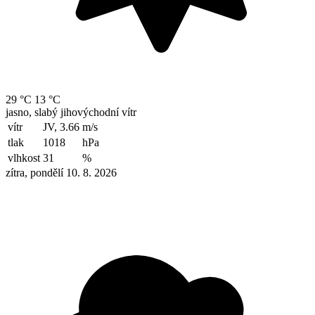
29 °C
13 °C
jasno, slabý jihovýchodní vítr
vítr
JV, 3.66
m/s
tlak
1018
hPa
vlhkost
31
%
zítra, pondělí 10. 8. 2026