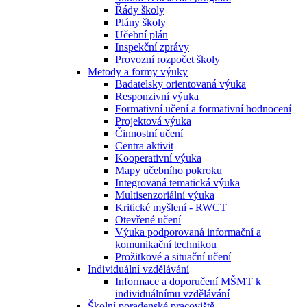
Řády školy
Plány školy
Učební plán
Inspekční zprávy
Provozní rozpočet školy
Metody a formy výuky
Badatelsky orientovaná výuka
Responzivní výuka
Formativní učení a formativní hodnocení
Projektová výuka
Činnostní učení
Centra aktivit
Kooperativní výuka
Mapy učebního pokroku
Integrovaná tematická výuka
Multisenzoriální výuka
Kritické myšlení - RWCT
Otevřené učení
Výuka podporovaná informační a
komunikační technikou
Prožitkové a situační učení
Individuální vzdělávání
Informace a doporučení MŠMT k
individuálnímu vzdělávání
Školní poradenské pracoviště