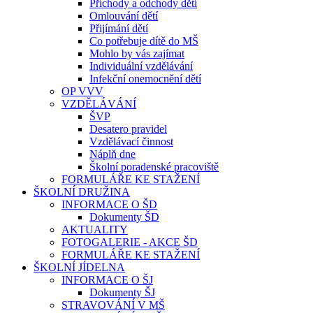
Příchody a odchody dětí
Omlouvání dětí
Přijímání dětí
Co potřebuje dítě do MŠ
Mohlo by vás zajímat
Individuální vzdělávání
Infekční onemocnění dětí
OP VVV
VZDĚLÁVÁNÍ
ŠVP
Desatero pravidel
Vzdělávací činnost
Náplň dne
Školní poradenské pracoviště
FORMULÁŘE KE STAŽENÍ
ŠKOLNÍ DRUŽINA
INFORMACE O ŠD
Dokumenty ŠD
AKTUALITY
FOTOGALERIE - AKCE ŠD
FORMULÁŘE KE STAŽENÍ
ŠKOLNÍ JÍDELNA
INFORMACE O ŠJ
Dokumenty ŠJ
STRAVOVÁNÍ V MŠ