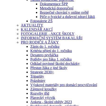
Dokumentace ŠPP
Metodická doporučení
Bezpečné chování v online světě
Péče o fyzické a duševní zdraví žáků
Fotogalerie ZŠ
AKTUALITY
KALENDÁŘ AKCÍ
FOTOGALERIE - AKCE ŠKOLY
INFORMAČNÍ SYSTÉM BAKALÁŘI
PRO RODIČE A ŽÁKY
Zápis do 1. ročníku
Kritéria přijetí do 1. ročníku
Desatero prvňáčka
Potřeby pro žáka 1. ročníku
Odklad povinné školní docházky
Přestup žáka z jiné školy
Strategie 2030+
Tripartity
Prázdniny
Výukové materiály pro domácí procvičování
Zájmové kroužky
Rozvrhy tříd
Plavecký výcvik
Anketa - školní obědy 2023