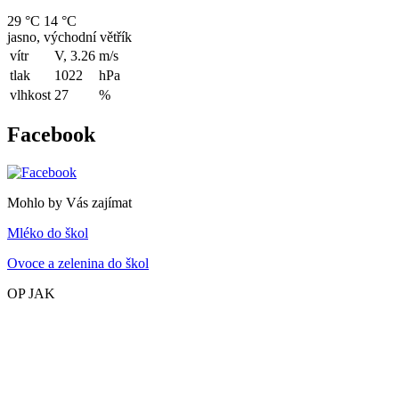
29 °C
14 °C
jasno, východní větřík
vítr
V, 3.26
m/s
tlak
1022
hPa
vlhkost
27
%
Facebook
Mohlo by Vás zajímat
Mléko do škol
Ovoce a zelenina do škol
OP JAK