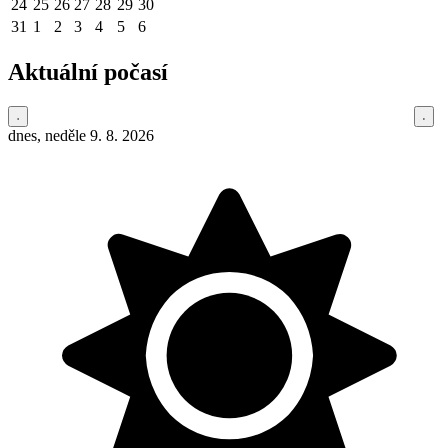
24
25
26
27
28
29
30
31
1
2
3
4
5
6
Aktuální počasí
dnes, neděle 9. 8. 2026