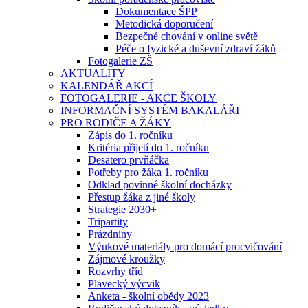
Dokumentace ŠPP
Metodická doporučení
Bezpečné chování v online světě
Péče o fyzické a duševní zdraví žáků
Fotogalerie ZŠ
AKTUALITY
KALENDÁŘ AKCÍ
FOTOGALERIE - AKCE ŠKOLY
INFORMAČNÍ SYSTÉM BAKALÁŘI
PRO RODIČE A ŽÁKY
Zápis do 1. ročníku
Kritéria přijetí do 1. ročníku
Desatero prvňáčka
Potřeby pro žáka 1. ročníku
Odklad povinné školní docházky
Přestup žáka z jiné školy
Strategie 2030+
Tripartity
Prázdniny
Výukové materiály pro domácí procvičování
Zájmové kroužky
Rozvrhy tříd
Plavecký výcvik
Anketa - školní obědy 2023