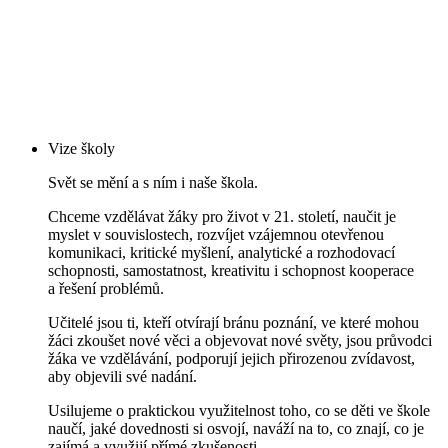
Vize školy
Svět se mění a s ním i naše škola.
Chceme vzdělávat žáky pro život v 21. století, naučit je
myslet v souvislostech, rozvíjet vzájemnou otevřenou
komunikaci, kritické myšlení, analytické a rozhodovací
schopnosti, samostatnost, kreativitu i schopnost kooperace
a řešení problémů.
Učitelé jsou ti, kteří otvírají bránu poznání, ve které mohou
žáci zkoušet nové věci a objevovat nové světy, jsou průvodci
žáka ve vzdělávání, podporují jejich přirozenou zvídavost,
aby objevili své nadání.
Usilujeme o praktickou využitelnost toho, co se děti ve škole
naučí, jaké dovednosti si osvojí, naváží na to, co znají, co je
zajímá a využijí přímé zkušenosti.