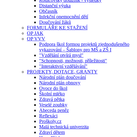
Rodičovský dotazník - výsledky
Distanční výuka
Občasník
Infekční onemocnění dětí
Doučování žáků
FORMULÁŘE KE STAŽENÍ
OP JAK
OP VVV
Podpora škol formou projektů zjednodušeného
vykazování – Šablony pro MŠ a ZŠ I
"Vzdělání otvírá mysl"
"Schopnosti, možnosti, příležitosti"
"Interaktivní vzdělávání"
PROJEKTY, DOTACE, GRANTY
Národní plán doučování
Národní plán obnovy
Ovoce do škol
Školní mléko
Zdravá pětka
Veselé zoubky
Abeceda peněz
Reflexáci
Proškoly.cz
Malá technická univerzita
Zdraví dětem