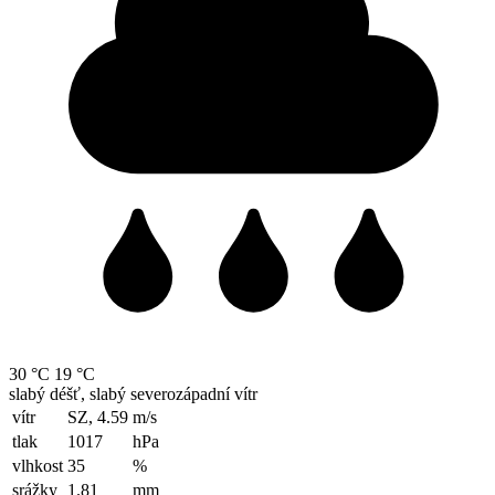
30 °C
19 °C
slabý déšť, slabý severozápadní vítr
vítr
SZ, 4.59
m/s
tlak
1017
hPa
vlhkost
35
%
srážky
1.81
mm