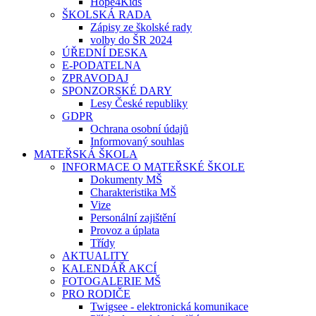
Hope4Kids
ŠKOLSKÁ RADA
Zápisy ze školské rady
volby do ŠR 2024
ÚŘEDNÍ DESKA
E-PODATELNA
ZPRAVODAJ
SPONZORSKÉ DARY
Lesy České republiky
GDPR
Ochrana osobní údajů
Informovaný souhlas
MATEŘSKÁ ŠKOLA
INFORMACE O MATEŘSKÉ ŠKOLE
Dokumenty MŠ
Charakteristika MŠ
Vize
Personální zajištění
Provoz a úplata
Třídy
AKTUALITY
KALENDÁŘ AKCÍ
FOTOGALERIE MŠ
PRO RODIČE
Twigsee - elektronická komunikace