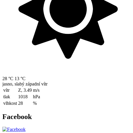
28 °C
13 °C
jasno, slabý západní vítr
vítr
Z, 3.49
m/s
tlak
1018
hPa
vlhkost
28
%
Facebook