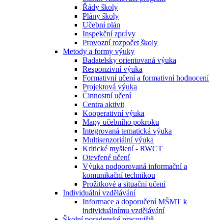
Řády školy
Plány školy
Učební plán
Inspekční zprávy
Provozní rozpočet školy
Metody a formy výuky
Badatelsky orientovaná výuka
Responzivní výuka
Formativní učení a formativní hodnocení
Projektová výuka
Činnostní učení
Centra aktivit
Kooperativní výuka
Mapy učebního pokroku
Integrovaná tematická výuka
Multisenzoriální výuka
Kritické myšlení - RWCT
Otevřené učení
Výuka podporovaná informační a
komunikační technikou
Prožitkové a situační učení
Individuální vzdělávání
Informace a doporučení MŠMT k
individuálnímu vzdělávání
Školní poradenské pracoviště