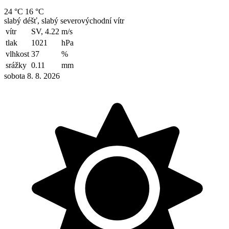
24 °C
16 °C
slabý déšť, slabý severovýchodní vítr
vítr
SV, 4.22
m/s
tlak
1021
hPa
vlhkost
37
%
srážky
0.11
mm
sobota 8. 8. 2026