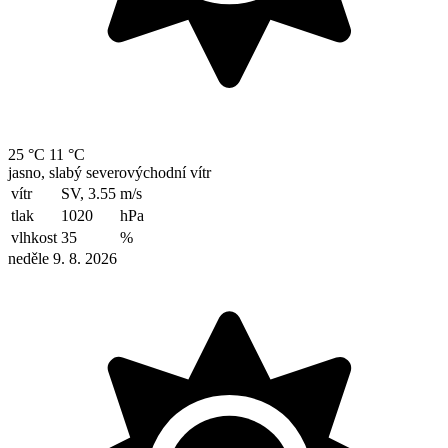
25 °C
11 °C
jasno, slabý severovýchodní vítr
vítr
SV, 3.55
m/s
tlak
1020
hPa
vlhkost
35
%
neděle 9. 8. 2026