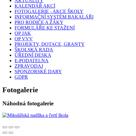
AKTUALITY
KALENDÁŘ AKCÍ
FOTOGALERIE - AKCE ŠKOLY
INFORMAČNÍ SYSTÉM BAKALÁŘI
PRO RODIČE A ŽÁKY
FORMULÁŘE KE STAŽENÍ
OP JAK
OP VVV
PROJEKTY, DOTACE, GRANTY
ŠKOLSKÁ RADA
ÚŘEDNÍ DESKA
E-PODATELNA
ZPRAVODAJ
SPONZORSKÉ DARY
GDPR
Fotogalerie
Náhodná fotogalerie