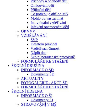
Příchody a odchody dětí
Omlouvání dětí
Přijímání dětí
Co potřebuje dítě do MŠ
Mohlo by vás zajímat
Individuální vzdělávání
Infekční onemocnění dětí
OP VVV
VZDĚLÁVÁNÍ
ŠVP
Desatero pravidel
Vzdělávací činnost
Náplň dne
Školní poradenské pracoviště
FORMULÁŘE KE STAŽENÍ
ŠKOLNÍ DRUŽINA
INFORMACE O ŠD
Dokumenty ŠD
AKTUALITY
FOTOGALERIE - AKCE ŠD
FORMULÁŘE KE STAŽENÍ
ŠKOLNÍ JÍDELNA
INFORMACE O ŠJ
Dokumenty ŠJ
STRAVOVÁNÍ V MŠ