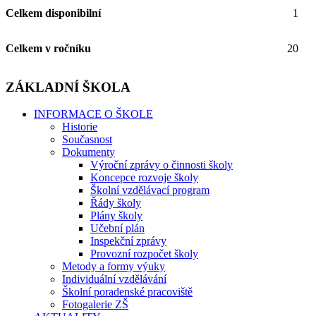
Celkem disponibilní
1
Celkem v ročníku
20
ZÁKLADNÍ ŠKOLA
INFORMACE O ŠKOLE
Historie
Současnost
Dokumenty
Výroční zprávy o činnosti školy
Koncepce rozvoje školy
Školní vzdělávací program
Řády školy
Plány školy
Učební plán
Inspekční zprávy
Provozní rozpočet školy
Metody a formy výuky
Individuální vzdělávání
Školní poradenské pracoviště
Fotogalerie ZŠ