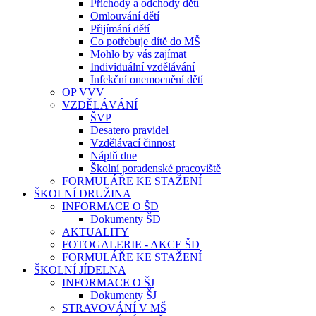
Příchody a odchody dětí
Omlouvání dětí
Přijímání dětí
Co potřebuje dítě do MŠ
Mohlo by vás zajímat
Individuální vzdělávání
Infekční onemocnění dětí
OP VVV
VZDĚLÁVÁNÍ
ŠVP
Desatero pravidel
Vzdělávací činnost
Náplň dne
Školní poradenské pracoviště
FORMULÁŘE KE STAŽENÍ
ŠKOLNÍ DRUŽINA
INFORMACE O ŠD
Dokumenty ŠD
AKTUALITY
FOTOGALERIE - AKCE ŠD
FORMULÁŘE KE STAŽENÍ
ŠKOLNÍ JÍDELNA
INFORMACE O ŠJ
Dokumenty ŠJ
STRAVOVÁNÍ V MŠ