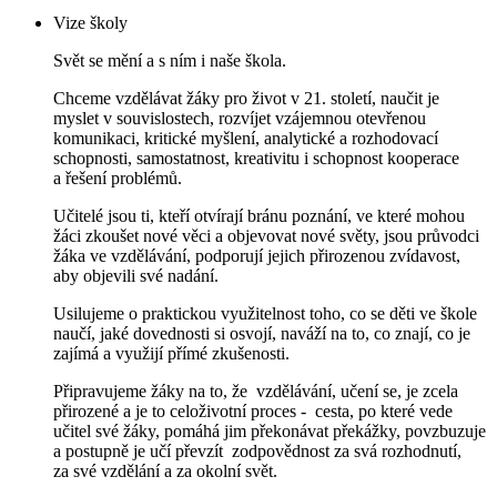
Vize školy
Svět se mění a s ním i naše škola.
Chceme vzdělávat žáky pro život v 21. století, naučit je
myslet v souvislostech, rozvíjet vzájemnou otevřenou
komunikaci, kritické myšlení, analytické a rozhodovací
schopnosti, samostatnost, kreativitu i schopnost kooperace
a řešení problémů.
Učitelé jsou ti, kteří otvírají bránu poznání, ve které mohou
žáci zkoušet nové věci a objevovat nové světy, jsou průvodci
žáka ve vzdělávání, podporují jejich přirozenou zvídavost,
aby objevili své nadání.
Usilujeme o praktickou využitelnost toho, co se děti ve škole
naučí, jaké dovednosti si osvojí, naváží na to, co znají, co je
zajímá a využijí přímé zkušenosti.
Připravujeme žáky na to, že vzdělávání, učení se, je zcela
přirozené a je to celoživotní
proces - cesta, po které vede
učitel své žáky, pomáhá jim překonávat překážky, povzbuzuje
a postupně je učí převzít zodpovědnost za svá rozhodnutí,
za své vzdělání a za okolní svět.