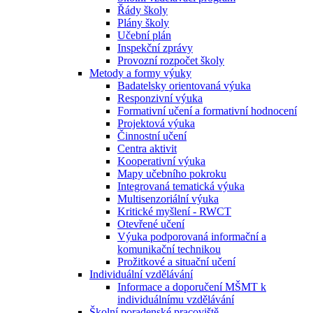
Řády školy
Plány školy
Učební plán
Inspekční zprávy
Provozní rozpočet školy
Metody a formy výuky
Badatelsky orientovaná výuka
Responzivní výuka
Formativní učení a formativní hodnocení
Projektová výuka
Činnostní učení
Centra aktivit
Kooperativní výuka
Mapy učebního pokroku
Integrovaná tematická výuka
Multisenzoriální výuka
Kritické myšlení - RWCT
Otevřené učení
Výuka podporovaná informační a
komunikační technikou
Prožitkové a situační učení
Individuální vzdělávání
Informace a doporučení MŠMT k
individuálnímu vzdělávání
Školní poradenské pracoviště