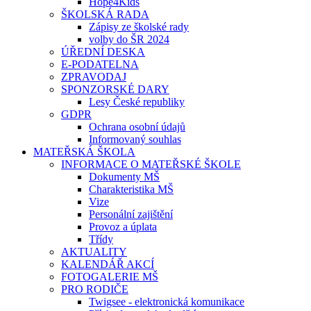
Hope4Kids
ŠKOLSKÁ RADA
Zápisy ze školské rady
volby do ŠR 2024
ÚŘEDNÍ DESKA
E-PODATELNA
ZPRAVODAJ
SPONZORSKÉ DARY
Lesy České republiky
GDPR
Ochrana osobní údajů
Informovaný souhlas
MATEŘSKÁ ŠKOLA
INFORMACE O MATEŘSKÉ ŠKOLE
Dokumenty MŠ
Charakteristika MŠ
Vize
Personální zajištění
Provoz a úplata
Třídy
AKTUALITY
KALENDÁŘ AKCÍ
FOTOGALERIE MŠ
PRO RODIČE
Twigsee - elektronická komunikace