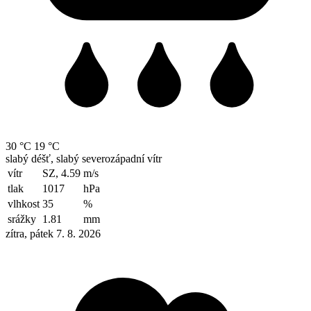
30 °C
19 °C
slabý déšť, slabý severozápadní vítr
vítr
SZ, 4.59
m/s
tlak
1017
hPa
vlhkost
35
%
srážky
1.81
mm
zítra, pátek 7. 8. 2026