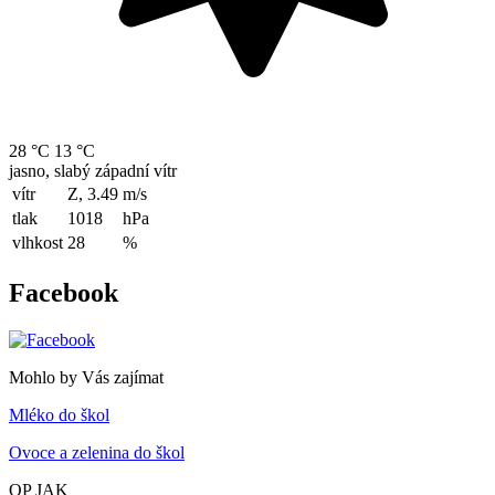
28 °C
13 °C
jasno, slabý západní vítr
vítr
Z, 3.49
m/s
tlak
1018
hPa
vlhkost
28
%
Facebook
Mohlo by Vás zajímat
Mléko do škol
Ovoce a zelenina do škol
OP JAK