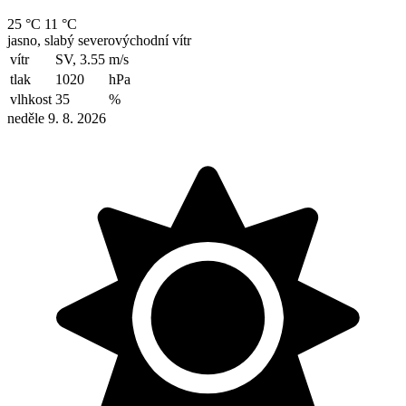
25 °C
11 °C
jasno, slabý severovýchodní vítr
vítr
SV, 3.55
m/s
tlak
1020
hPa
vlhkost
35
%
neděle 9. 8. 2026