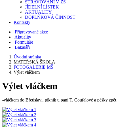
STRAVOVÁNÍ V ZŠ
JÍDELNÍ LÍSTEK
AKTUALITY
DOPLŇKOVÁ ČINNOST
Kontakty
Připravované akce
Aktuality
Formuláře
Bakaláři
Úvodní stránka
MATEŘSKÁ ŠKOLA
FOTOGALERIE MŠ
Výlet vláčkem
Výlet vláčkem
-vláčkem do Břetislavi, piknik u paní T. Coufalové a pěšky zpět