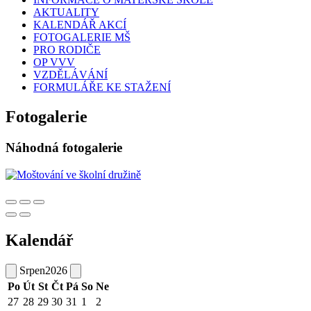
AKTUALITY
KALENDÁŘ AKCÍ
FOTOGALERIE MŠ
PRO RODIČE
OP VVV
VZDĚLÁVÁNÍ
FORMULÁŘE KE STAŽENÍ
Fotogalerie
Náhodná fotogalerie
Kalendář
Srpen
2026
Po
Út
St
Čt
Pá
So
Ne
27
28
29
30
31
1
2