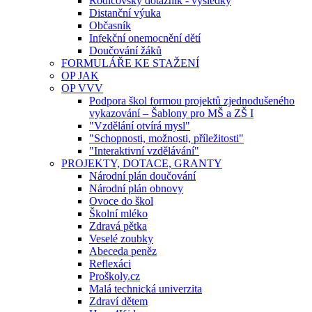
Rodičovský dotazník - výsledky
Distanční výuka
Občasník
Infekční onemocnění dětí
Doučování žáků
FORMULÁŘE KE STAŽENÍ
OP JAK
OP VVV
Podpora škol formou projektů zjednodušeného
vykazování – Šablony pro MŠ a ZŠ I
"Vzdělání otvírá mysl"
"Schopnosti, možnosti, příležitosti"
"Interaktivní vzdělávání"
PROJEKTY, DOTACE, GRANTY
Národní plán doučování
Národní plán obnovy
Ovoce do škol
Školní mléko
Zdravá pětka
Veselé zoubky
Abeceda peněz
Reflexáci
Proškoly.cz
Malá technická univerzita
Zdraví dětem