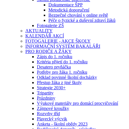
Dokumentace ŠPP
Metodická doporučení
Bezpečné chování v online světě
Péče o fyzické a duševní zdraví žáků
Fotogalerie ZŠ
AKTUALITY
KALENDÁŘ AKCÍ
FOTOGALERIE - AKCE ŠKOLY
INFORMAČNÍ SYSTÉM BAKALÁŘI
PRO RODIČE A ŽÁKY
Zápis do 1. ročníku
Kritéria přijetí do 1. ročníku
Desatero prvňáčka
Potřeby pro žáka 1. ročníku
Odklad povinné školní docházky
Přestup žáka z jiné školy
Strategie 2030+
Tripartity
Prázdniny
Výukové materiály pro domácí procvičování
Zájmové kroužky
Rozvrhy tříd
Plavecký výcvik
Anketa - školní obědy 2023