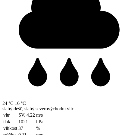
24 °C
16 °C
slabý déšť, slabý severovýchodní vítr
vítr
SV, 4.22
m/s
tlak
1021
hPa
vlhkost
37
%
srážky
0.11
mm