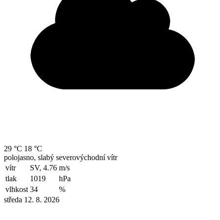
29 °C
18 °C
polojasno, slabý severovýchodní vítr
vítr
SV, 4.76
m/s
tlak
1019
hPa
vlhkost
34
%
středa 12. 8. 2026