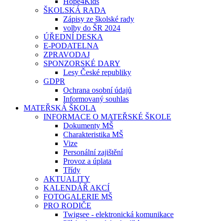
Hope4Kids
ŠKOLSKÁ RADA
Zápisy ze školské rady
volby do ŠR 2024
ÚŘEDNÍ DESKA
E-PODATELNA
ZPRAVODAJ
SPONZORSKÉ DARY
Lesy České republiky
GDPR
Ochrana osobní údajů
Informovaný souhlas
MATEŘSKÁ ŠKOLA
INFORMACE O MATEŘSKÉ ŠKOLE
Dokumenty MŠ
Charakteristika MŠ
Vize
Personální zajištění
Provoz a úplata
Třídy
AKTUALITY
KALENDÁŘ AKCÍ
FOTOGALERIE MŠ
PRO RODIČE
Twigsee - elektronická komunikace