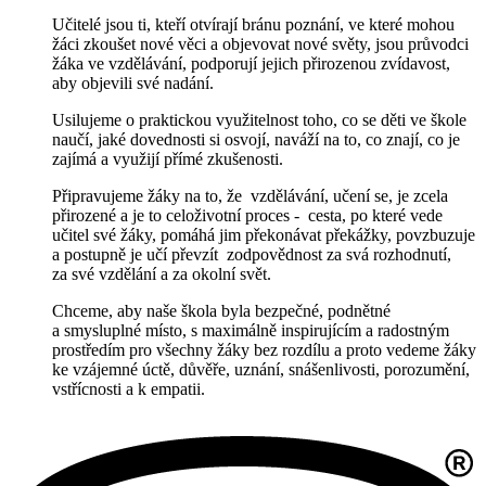
Učitelé jsou ti, kteří otvírají bránu poznání, ve které mohou
žáci zkoušet nové věci a objevovat nové světy, jsou průvodci
žáka ve vzdělávání, podporují jejich přirozenou zvídavost,
aby objevili své nadání.
Usilujeme o praktickou využitelnost toho, co se děti ve škole
naučí, jaké dovednosti si osvojí, naváží na to, co znají, co je
zajímá a využijí přímé zkušenosti.
Připravujeme žáky na to, že vzdělávání, učení se, je zcela
přirozené a je to celoživotní
proces - cesta, po které vede
učitel své žáky, pomáhá jim překonávat překážky, povzbuzuje
a postupně je učí převzít zodpovědnost za svá rozhodnutí,
za své vzdělání a za okolní svět.
Chceme, aby naše škola byla bezpečné, podnětné
a smysluplné místo, s maximálně inspirujícím a radostným
prostředím pro všechny žáky bez rozdílu a proto vedeme žáky
ke vzájemné úctě, důvěře, uznání, snášenlivosti, porozumění,
vstřícnosti a k empatii.