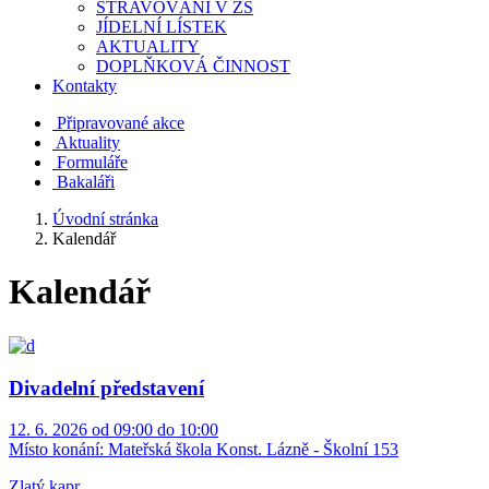
STRAVOVÁNÍ V ZŠ
JÍDELNÍ LÍSTEK
AKTUALITY
DOPLŇKOVÁ ČINNOST
Kontakty
Připravované akce
Aktuality
Formuláře
Bakaláři
Úvodní stránka
Kalendář
Kalendář
Divadelní představení
12. 6. 2026 od 09:00 do 10:00
Místo konání:
Mateřská škola Konst. Lázně - Školní 153
Zlatý kapr