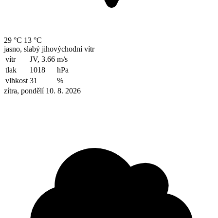
29 °C
13 °C
jasno, slabý jihovýchodní vítr
vítr
JV, 3.66
m/s
tlak
1018
hPa
vlhkost
31
%
zítra, pondělí 10. 8. 2026