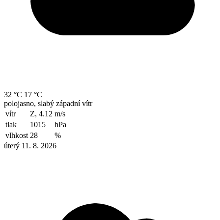
32 °C
17 °C
polojasno, slabý západní vítr
vítr
Z, 4.12
m/s
tlak
1015
hPa
vlhkost
28
%
úterý 11. 8. 2026