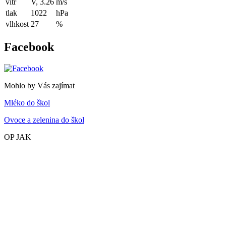
vítr
V, 3.26
m/s
tlak
1022
hPa
vlhkost
27
%
Facebook
Mohlo by Vás zajímat
Mléko do škol
Ovoce a zelenina do škol
OP JAK