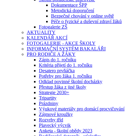
Dokumentace ŠPP
Metodická doporučení
Bezpečné chování v online světě
Péče o fyzické a duševní zdraví žáků
Fotogalerie ZŠ
AKTUALITY
KALENDÁŘ AKCÍ
FOTOGALERIE - AKCE ŠKOLY
INFORMAČNÍ SYSTÉM BAKALÁŘI
PRO RODIČE A ŽÁKY
Zápis do 1. ročníku
Kritéria přijetí do 1. ročníku
Desatero prvňáčka
Potřeby pro žáka 1. ročníku
Odklad povinné školní docházky
Přestup žáka z jiné školy
Strategie 2030+
Tripartity
Prázdniny
Výukové materiály pro domácí procvičování
Zájmové kroužky
Rozvrhy tříd
Plavecký výcvik
Anketa - školní obědy 2023