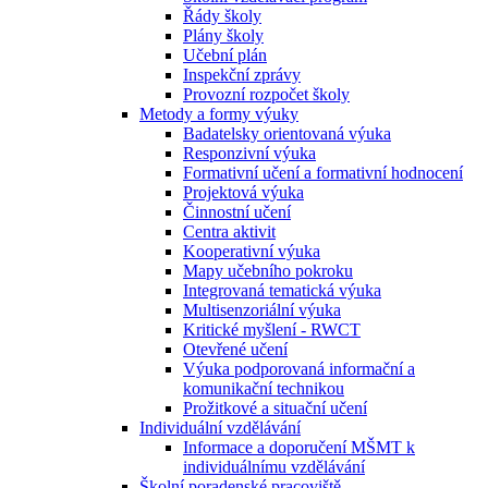
Řády školy
Plány školy
Učební plán
Inspekční zprávy
Provozní rozpočet školy
Metody a formy výuky
Badatelsky orientovaná výuka
Responzivní výuka
Formativní učení a formativní hodnocení
Projektová výuka
Činnostní učení
Centra aktivit
Kooperativní výuka
Mapy učebního pokroku
Integrovaná tematická výuka
Multisenzoriální výuka
Kritické myšlení - RWCT
Otevřené učení
Výuka podporovaná informační a
komunikační technikou
Prožitkové a situační učení
Individuální vzdělávání
Informace a doporučení MŠMT k
individuálnímu vzdělávání
Školní poradenské pracoviště