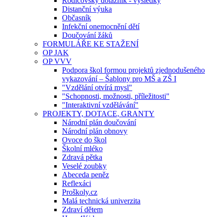
Rodičovský dotazník - výsledky
Distanční výuka
Občasník
Infekční onemocnění dětí
Doučování žáků
FORMULÁŘE KE STAŽENÍ
OP JAK
OP VVV
Podpora škol formou projektů zjednodušeného
vykazování – Šablony pro MŠ a ZŠ I
"Vzdělání otvírá mysl"
"Schopnosti, možnosti, příležitosti"
"Interaktivní vzdělávání"
PROJEKTY, DOTACE, GRANTY
Národní plán doučování
Národní plán obnovy
Ovoce do škol
Školní mléko
Zdravá pětka
Veselé zoubky
Abeceda peněz
Reflexáci
Proškoly.cz
Malá technická univerzita
Zdraví dětem