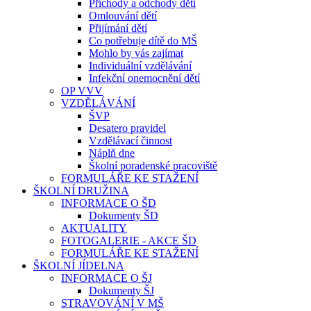
Příchody a odchody dětí
Omlouvání dětí
Přijímání dětí
Co potřebuje dítě do MŠ
Mohlo by vás zajímat
Individuální vzdělávání
Infekční onemocnění dětí
OP VVV
VZDĚLÁVÁNÍ
ŠVP
Desatero pravidel
Vzdělávací činnost
Náplň dne
Školní poradenské pracoviště
FORMULÁŘE KE STAŽENÍ
ŠKOLNÍ DRUŽINA
INFORMACE O ŠD
Dokumenty ŠD
AKTUALITY
FOTOGALERIE - AKCE ŠD
FORMULÁŘE KE STAŽENÍ
ŠKOLNÍ JÍDELNA
INFORMACE O ŠJ
Dokumenty ŠJ
STRAVOVÁNÍ V MŠ